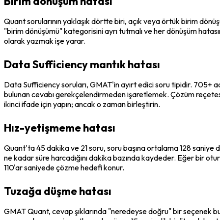
Birim dönüşüm hatası
Quant sorularının yaklaşık dörtte biri, açık veya örtük birim dönü
"birim dönüşümü" kategorisini ayrı tutmalı ve her dönüşüm hatasınd
olarak yazmak işe yarar.
Data Sufficiency mantık hatası
Data Sufficiency soruları, GMAT'in ayırt edici soru tipidir. 705+ ada
bulunan cevabı gerekçelendirmeden işaretlemek. Çözüm reçetesi, her
ikinci ifade için yapın; ancak o zaman birleştirin.
Hız-yetişmeme hatası
Quant'ta 45 dakika ve 21 soru, soru başına ortalama 128 saniye d
ne kadar süre harcadığını dakika bazında kaydeder. Eğer bir otur
110'ar saniyede çözme hedefi konur.
Tuzağa düşme hatası
GMAT Quant, cevap şıklarında "neredeyse doğru" bir seçenek bulu