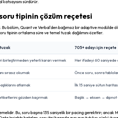
 katsayısını sürdürür.
soru tipinin çözüm reçetesi
u bölüm, Quant ve Verbal'den bağımsız bir adaptive modülde ölçülür
soru tipinin ortalama süre ve temel tuzak dağılımını özetler.
tuzak
705+ adayı için reçete
ri birleştirmeden yeterli kararı vermek
Her ifadeyi 60 saniyede ay
nı sırasız okumak
Önce soru, sonra tablola
aşlıklarını atlamak
İlk 15 saniye sütun haritas
tiketlerini gözden kaçırmak
Başlık → eksen → dipnot 
lidir. Bu, soru başına 135 saniyelik bir pacing gerektirir; ancak Mu
a Insights hataları, soru tipi bazında ayrı ayrı tutulur; çünkü tuzak