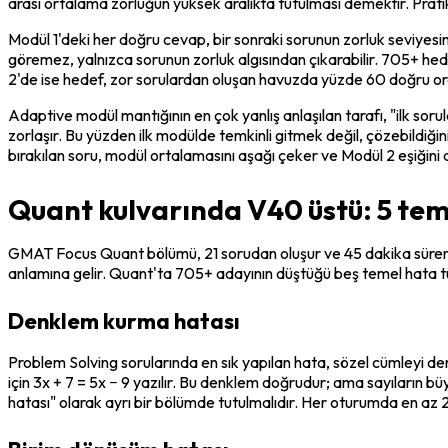
arası ortalama zorluğun yüksek aralıkta tutulması demektir. Pratikte
Modül 1'deki her doğru cevap, bir sonraki sorunun zorluk seviyesi
göremez, yalnızca sorunun zorluk algısından çıkarabilir. 705+ hede
2'de ise hedef, zor sorulardan oluşan havuzda yüzde 60 doğru oran
Adaptive modül mantığının en çok yanlış anlaşılan tarafı, "ilk sorula
zorlaşır. Bu yüzden ilk modülde temkinli gitmek değil, çözebildiğin
bırakılan soru, modül ortalamasını aşağı çeker ve Modül 2 eşiğini 
Quant kulvarında V40 üstü: 5 tem
GMAT Focus Quant bölümü, 21 sorudan oluşur ve 45 dakika sürer. 7
anlamına gelir. Quant'ta 705+ adayının düştüğü beş temel hata türü
Denklem kurma hatası
Problem Solving sorularında en sık yapılan hata, sözel cümleyi denk
için 3x + 7 = 5x − 9 yazılır. Bu denklem doğrudur; ama sayıların 
hatası" olarak ayrı bir bölümde tutulmalıdır. Her oturumda en az 2 