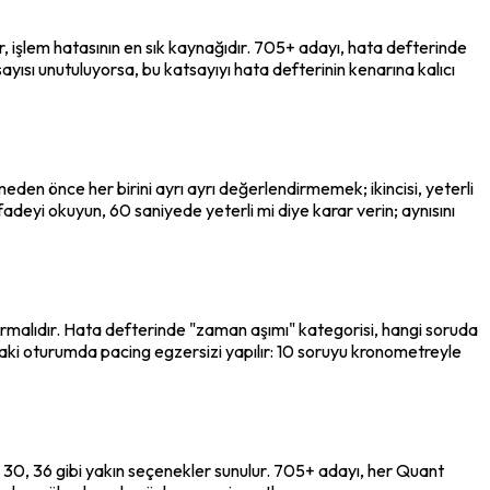
, işlem hatasının en sık kaynağıdır. 705+ adayı, hata defterinde 
yısı unutuluyorsa, bu katsayıyı hata defterinin kenarına kalıcı 
rmeden önce her birini ayrı ayrı değerlendirmemek; ikincisi, yeterli 
deyi okuyun, 60 saniyede yeterli mi diye karar verin; aynısını 
rmalıdır. Hata defterinde "zaman aşımı" kategorisi, hangi soruda 
ki oturumda pacing egzersizi yapılır: 10 soruyu kronometreyle 
0, 36 gibi yakın seçenekler sunulur. 705+ adayı, her Quant 