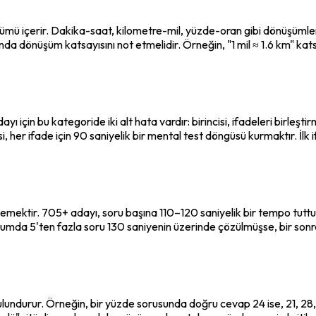
şümü içerir. Dakika-saat, kilometre-mil, yüzde-oran gibi dönüşümler
a dönüşüm katsayısını not etmelidir. Örneğin, "1 mil ≈ 1.6 km" katsa
yı için bu kategoride iki alt hata vardır: birincisi, ifadeleri birleşti
 ifade için 90 saniyelik bir mental test döngüsü kurmaktır. İlk ifa
emektir. 705+ adayı, soru başına 110–120 saniyelik bir tempo tuttu
umda 5'ten fazla soru 130 saniyenin üzerinde çözülmüşse, bir sonra
ndurur. Örneğin, bir yüzde sorusunda doğru cevap 24 ise, 21, 28, 3