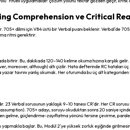
ü" ritüeli uygulamalıdır: çözüm yolunu tekrar gözden geçir, kritik a
ing Comprehension ve Critical Rea
05+ dilimi için V84 üstü bir Verbal puanı beklenir. Verbal'de 705+
a ritmi gerektirir.
bitirir. Bu, dakikada 120–140 kelime okuma hızına karşılık gelir. Pa
wever, moreover, although) altı çizilir. Hata defterinde RC hataları ü
zar tavrını yanlış okumak. Her oturumda bu üç alt kategoriden han
dır. 23 Verbal sorusunun yaklaşık 9–10 tanesi CR'dir. Her CR sorusu 
assumption). 705+ adayı, soruyu okuduktan sonra 20 saniye içinde 
zden gelme, güçlendirme-zayıflatma yönünü tersine çevirme, paralel
u yapmakla başlar. Bu, Modül 2'ye yüksek zorluk eşiğinde girilmesi