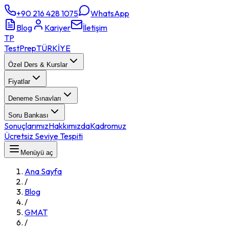
+90 216 428 1075
WhatsApp
Blog
Kariyer
İletişim
TP
TestPrep
TÜRKİYE
Özel Ders & Kurslar
Fiyatlar
Deneme Sınavları
Soru Bankası
Sonuçlarımız
Hakkımızda
Kadromuz
Ücretsiz Seviye Tespiti
Menüyü aç
Ana Sayfa
/
Blog
/
GMAT
/