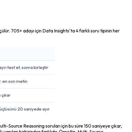
. 705+ adayı için Data Insights'ta 4 farklı soru tipinin her 
rı test et, sonra birleştir
r, en son metin
ı çıkar
üçlüsünü 20 saniyede ayır
lti-Source Reasoning soruları için bu süre 150 saniyeye çıkar, 
 yapıları birbirinden farklıdır. Örneğin, Multi-Source 