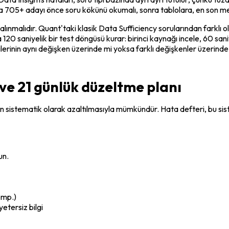
sa 705+ adayı önce soru kökünü okumalı, sonra tablolara, en son me
 alınmalıdır. Quant'taki klasik Data Sufficiency sorularından farklı ol
120 saniyelik bir test döngüsü kurar: birinci kaynağı incele, 60 saniy
erinin aynı değişken üzerinde mi yoksa farklı değişkenler üzerinde m
ve 21 günlük düzeltme planı
 sistematik olarak azaltılmasıyla mümkündür. Hata defteri, bu sis
un.
omp.)
etersiz bilgi