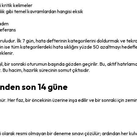
i kritik kelimeler
ılık gibi temel kavramlardan hangisi eksik
adım
referans
uruludur. İlk 7 gün, hata defterinin kategorilerini doldurmak ve tekr
n ise tüm kategorilerdeki hata sıklığını yüzde 50 azaltmayı hedefle
klenir.
ğil, bir sonraki oturumun başında gözden geçirilir. Bu, aktif hatırla
u hacim, hazırlık sürecinin somut çıktısıdır.
tinden son 14 güne
r. Her faz, bir öncekinin üzerine inşa edilir ve bir sonraki için zemin 
ti olarak resmi olmayan bir deneme sınavı çözülür; ardından her kulv