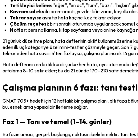
Tetikleyici kelime:
 "eğer", "en az", "tüm", "bazı", "hiçbiri" gib
Kavramsal eksik:
 oran-orantı, yüzde-kâr-zarar, koşullu olas
Tekrar sayısı:
 aynı tıp hata kaçıncı kez tekrar ediyor
Çözüm reçetesi:
 bir sonraki oturumda uygulanacak somut 
Notlar:
 ders notlarına, kitap sayfasına veya online kaynağa 
21 günlük düzeltme planı, hata defterinin aktif kullanımı üzerine k
eden ilk üç kategoriye özel mini-testler çözmeyle geçer. Son 7 gü
tekrar eden hata sayısı 5'ten fazlaysa, çalışma planına ek 14 gün e
Hata defterinin en kritik kuralı şudur: her hata, aynı oturumda de
ortalama 8–10 satır ekler; bu da 21 günde 170–210 satır demektir. B
Çalışma planının 6 fazı: tanı tes
GMAT 705+ hedefi için 12 haftalık bir çalışma planı, altı faza bölünü
bu, esnek ama yapısal bir ilerleme sağlar.
Faz 1 — Tanı ve temel (1–14. günler)
Bu fazın amacı, gerçek başlangıç noktasını belirlemektir. Tanı tes