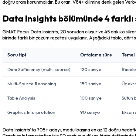
doğru oranı korunmalıdır. Bu oran, V84+ dilimine denk gelen Verbal
Data Insights bölümünde 4 farklı 
GMAT Focus Data Insights, 20 sorudan oluşur ve 45 dakika sürer. B
birinde farklı bir çözüm reçetesi uygulanır. Aşağıdaki tablo, dört 
Soru tipi
Ortalama süre
Temel 
Data Sufficiency (multi-source)
120 saniye
İfadele
Multi-Source Reasoning
150 saniye
Üç ekra
Table Analysis
100 saniye
Sütun b
Graphics Interpretation
90 saniye
Eksen e
Data Insights'ta 705+ adayı, modül başına en az 12 doğru hedefleme
Graphics Interpretation için 90 saniyeye düşer. Hata defterinde Dat