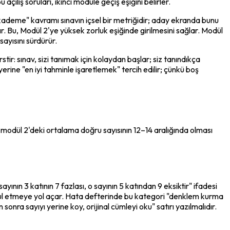
ılış soruları, ikinci modüle geçiş eşiğini belirler.
kademe" kavramı sınavın içsel bir metriğidir; aday ekranda bunu 
. Bu, Modül 2'ye yüksek zorluk eşiğinde girilmesini sağlar. Modül 
ayısını sürdürür.
tir: sınav, sizi tanımak için kolaydan başlar; siz tanındıkça 
rine "en iyi tahminle işaretlemek" tercih edilir; çünkü boş 
odül 2'deki ortalama doğru sayısının 12–14 aralığında olması 
ın 3 katının 7 fazlası, o sayının 5 katından 9 eksiktir" ifadesi 
abul etmeye yol açar. Hata defterinde bu kategori "denklem kurma 
nra sayıyı yerine koy, orijinal cümleyi oku" satırı yazılmalıdır.