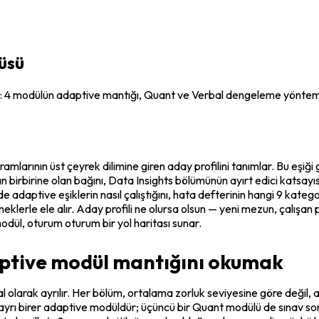
üsü
i: 4 modülün adaptive mantığı, Quant ve Verbal dengeleme yöntemler
ramlarının üst çeyrek dilimine giren aday profilini tanımlar. Bu e
 birbirine olan bağını, Data Insights bölümünün ayırt edici katsayısı
de adaptive eşiklerin nasıl çalıştığını, hata defterinin hangi 9 kat
lerle ele alır. Aday profili ne olursa olsun — yeni mezun, çalışan 
dül, oturum oturum bir yol haritası sunar.
aptive modül mantığını okumak
 olarak ayrılır. Her bölüm, ortalama zorluk seviyesine göre değil,
iri ayrı birer adaptive modüldür; üçüncü bir Quant modülü de sınav