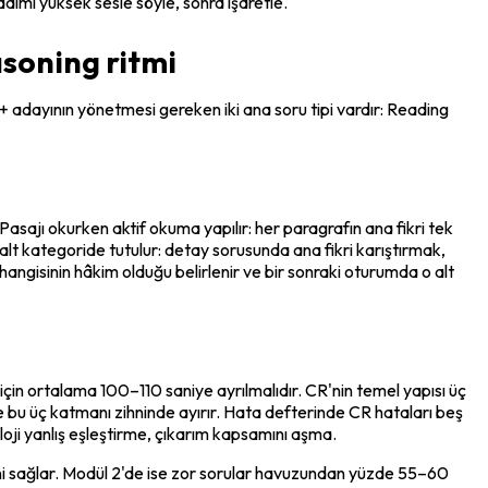
dımı yüksek sesle söyle, sonra işaretle.
soning ritmi
 adayının yönetmesi gereken iki ana soru tipi vardır: Reading 
sajı okurken aktif okuma yapılır: her paragrafın ana fikri tek 
ç alt kategoride tutulur: detay sorusunda ana fikri karıştırmak, 
gisinin hâkim olduğu belirlenir ve bir sonraki oturumda o alt 
için ortalama 100–110 saniye ayrılmalıdır. CR'nin temel yapısı üç 
bu üç katmanı zihninde ayırır. Hata defterinde CR hataları beş 
oji yanlış eşleştirme, çıkarım kapsamını aşma.
ni sağlar. Modül 2'de ise zor sorular havuzundan yüzde 55–60 