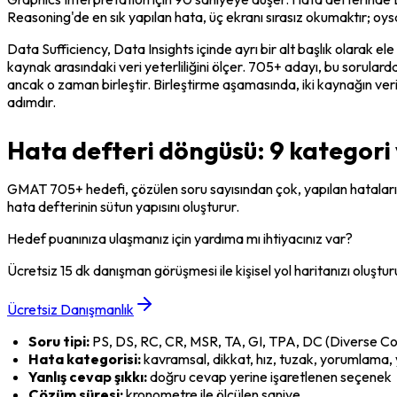
Reasoning'de en sık yapılan hata, üç ekranı sırasız okumaktır; oy
Data Sufficiency, Data Insights içinde ayrı bir alt başlık olarak ele
kaynak arasındaki veri yeterliliğini ölçer. 705+ adayı, bu sorularda 
ancak o zaman birleştir. Birleştirme aşamasında, iki kaynağın veril
adımdır.
Hata defteri döngüsü: 9 kategori 
GMAT 705+ hedefi, çözülen soru sayısından çok, yapılan hataların
hata defterinin sütun yapısını oluşturur.
Hedef puanınıza ulaşmanız için yardıma mı ihtiyacınız var?
Ücretsiz 15 dk danışman görüşmesi ile kişisel yol haritanızı oluştur
Ücretsiz Danışmanlık
Soru tipi:
 PS, DS, RC, CR, MSR, TA, GI, TPA, DC (Diverse C
Hata kategorisi:
 kavramsal, dikkat, hız, tuzak, yorumlama, y
Yanlış cevap şıkkı:
 doğru cevap yerine işaretlenen seçenek
Çözüm süresi:
 kronometre ile ölçülen saniye