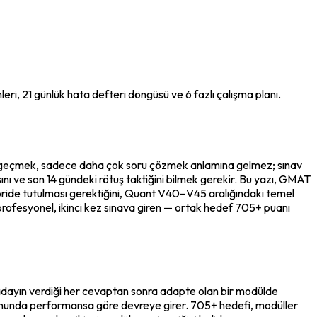
i, 21 günlük hata defteri döngüsü ve 6 fazlı çalışma planı.
şiği geçmek, sadece daha çok soru çözmek anlamına gelmez; sınav 
nı ve son 14 gündeki rötuş taktiğini bilmek gerekir. Bu yazı, GMAT 
egoride tutulması gerektiğini, Quant V40–V45 aralığındaki temel 
profesyonel, ikinci kez sınava giren — ortak hedef 705+ puanı 
 adayın verdiği her cevaptan sonra adapte olan bir modülde 
 sonunda performansa göre devreye girer. 705+ hedefi, modüller 