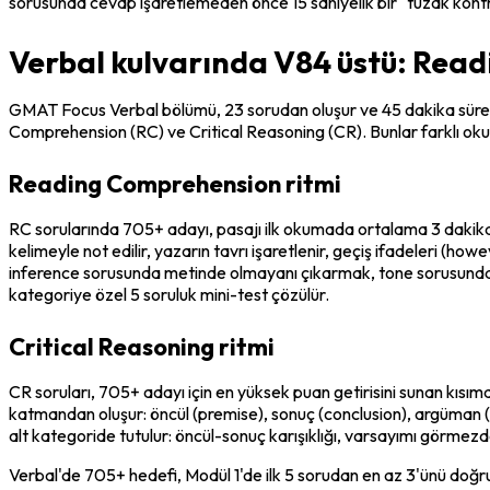
sorusunda cevap işaretlemeden önce 15 saniyelik bir "tuzak kontrol
Verbal kulvarında V84 üstü: Read
GMAT Focus Verbal bölümü, 23 sorudan oluşur ve 45 dakika sürer. 7
Comprehension (RC) ve Critical Reasoning (CR). Bunlar farklı okum
Reading Comprehension ritmi
RC sorularında 705+ adayı, pasajı ilk okumada ortalama 3 dakikada 
kelimeyle not edilir, yazarın tavrı işaretlenir, geçiş ifadeleri (ho
inference sorusunda metinde olmayanı çıkarmak, tone sorusunda ya
kategoriye özel 5 soruluk mini-test çözülür.
Critical Reasoning ritmi
CR soruları, 705+ adayı için en yüksek puan getirisini sunan kısım
katmandan oluşur: öncül (premise), sonuç (conclusion), argüman (
alt kategoride tutulur: öncül-sonuç karışıklığı, varsayımı görme
Verbal'de 705+ hedefi, Modül 1'de ilk 5 sorudan en az 3'ünü doğr