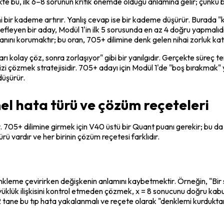
 bu, ilk 6–8 sorunun kritik önemde olduğu anlamına gelir; çünkü bu aç
ni bir kademe artırır. Yanlış cevap ise bir kademe düşürür. Burada "
fleyen bir aday, Modül 1'in ilk 5 sorusunda en az 4 doğru yapmalıdır
ını korumaktır; bu oran, 705+ dilimine denk gelen nihai zorluk kats
rı kolay çöz, sonra zorlaşıyor" gibi bir yanılgıdır. Gerçekte süreç ters
izi çözmek stratejisidir. 705+ adayı için Modül 1'de "boş bırakmak" ye
düşürür.
el hata türü ve çözüm reçeteleri
05+ dilimine girmek için V40 üstü bir Quant puanı gerekir; bu da m
 vardır ve her birinin çözüm reçetesi farklıdır.
leme çevirirken değişkenin anlamını kaybetmektir. Örneğin, "Bir sayın
büyüklük ilişkisini kontrol etmeden çözmek, x = 8 sonucunu doğru k
tane bu tıp hata yakalanmalı ve reçete olarak "denklemi kurduktan so