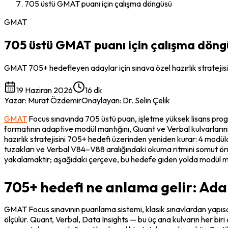
705 üstü GMAT puanı için çalışma döngüsü
GMAT
705 üstü GMAT puanı için çalışma döng
GMAT 705+ hedefleyen adaylar için sınava özel hazırlık stratejis
19 Haziran 2026
16 dk
Yazar
:
Murat Özdemir
Onaylayan
:
Dr. Selin Çelik
GMAT
 Focus sınavında 705 üstü puan, işletme yüksek lisans prog
formatının adaptive modül mantığını, Quant ve Verbal kulvarlarının
hazırlık stratejisini 705+ hedefi üzerinden yeniden kurar: 4 modül
tuzakları ve Verbal V84–V88 aralığındaki okuma ritmini somut örnek
yakalamaktır; aşağıdaki çerçeve, bu hedefe giden yolda modül mo
705+ hedefi ne anlama gelir: Ad
GMAT Focus sınavının puanlama sistemi, klasik sınavlardan yapısal
ölçülür. Quant, Verbal, Data Insights — bu üç ana kulvarın her b