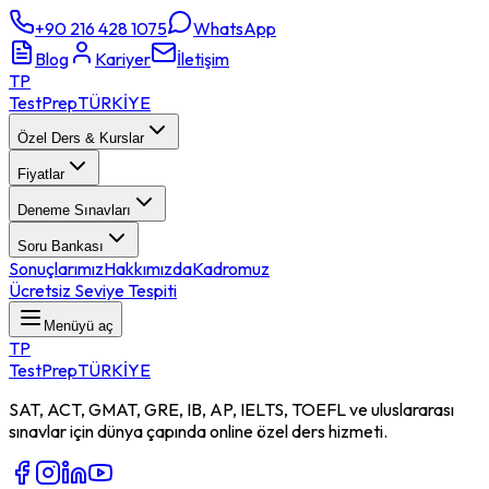
+90 216 428 1075
WhatsApp
Blog
Kariyer
İletişim
TP
TestPrep
TÜRKİYE
Özel Ders & Kurslar
Fiyatlar
Deneme Sınavları
Soru Bankası
Sonuçlarımız
Hakkımızda
Kadromuz
Ücretsiz Seviye Tespiti
Menüyü aç
TP
TestPrep
TÜRKİYE
SAT, ACT, GMAT, GRE, IB, AP, IELTS, TOEFL ve uluslararası
sınavlar için dünya çapında online özel ders hizmeti.