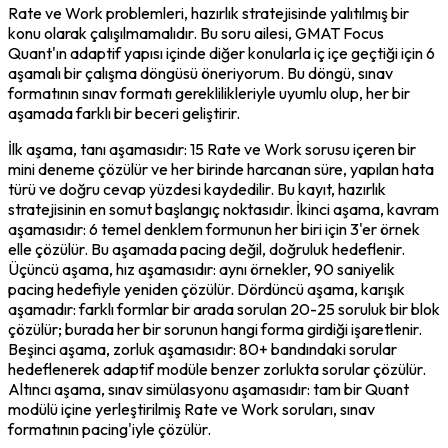
Rate ve Work problemleri, hazırlık stratejisinde yalıtılmış bir 
konu olarak çalışılmamalıdır. Bu soru ailesi, GMAT Focus 
Quant'ın adaptif yapısı içinde diğer konularla iç içe geçtiği için 6 
aşamalı bir çalışma döngüsü öneriyorum. Bu döngü, sınav 
formatının sınav formatı gereklilikleriyle uyumlu olup, her bir 
aşamada farklı bir beceri geliştirir.
İlk aşama, tanı aşamasıdır: 15 Rate ve Work sorusu içeren bir 
mini deneme çözülür ve her birinde harcanan süre, yapılan hata 
türü ve doğru cevap yüzdesi kaydedilir. Bu kayıt, hazırlık 
stratejisinin en somut başlangıç noktasıdır. İkinci aşama, kavram 
aşamasıdır: 6 temel denklem formunun her biri için 3'er örnek 
elle çözülür. Bu aşamada pacing değil, doğruluk hedeflenir. 
Üçüncü aşama, hız aşamasıdır: aynı örnekler, 90 saniyelik 
pacing hedefiyle yeniden çözülür. Dördüncü aşama, karışık 
aşamadır: farklı formlar bir arada sorulan 20-25 soruluk bir blok 
çözülür; burada her bir sorunun hangi forma girdiği işaretlenir. 
Beşinci aşama, zorluk aşamasıdır: 80+ bandındaki sorular 
hedeflenerek adaptif modüle benzer zorlukta sorular çözülür. 
Altıncı aşama, sınav simülasyonu aşamasıdır: tam bir Quant 
modülü içine yerleştirilmiş Rate ve Work soruları, sınav 
formatının pacing'iyle çözülür.