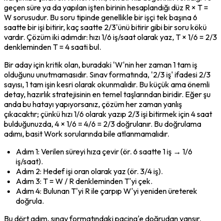
geçen süre ya da yapılan işten birinin hesaplandığı düz R × T = 
W sorusudur. Bu soru tipinde genellikle bir işçi tek başına 6 
saatte bir işi bitirir, kaç saatte 2/3'ünü bitirir gibi bir soru kökü 
vardır. Çözüm iki adımdır: hızı 1/6 iş/saat olarak yaz, T × 1/6 = 2/3 
denkleminden T = 4 saati bul.
Bir aday için kritik olan, buradaki 'W'nin her zaman 1 tam iş 
olduğunu unutmamasıdır. Sınav formatında, '2/3 iş' ifadesi 2/3 
sayısı, 1 tam işin kesri olarak okunmalıdır. Bu küçük ama önemli 
detay, hazırlık stratejisinin en temel taşlarından biridir. Eğer şu 
anda bu hatayı yapıyorsanız, çözüm her zaman yanlış 
çıkacaktır; çünkü hızı 1/6 olarak yazıp 2/3 işi bitirmek için 4 saat 
bulduğunuzda, 4 × 1/6 = 4/6 = 2/3 doğrulanır. Bu doğrulama 
adımı, basit Work sorularında bile atlanmamalıdır.
Adım 1: Verilen süreyi hıza çevir (ör. 6 saatte 1 iş → 1/6 
iş/saat).
Adım 2: Hedef işi oran olarak yaz (ör. 3/4 iş).
Adım 3: T = W / R denkleminden T'yi çek.
Adım 4: Bulunan T'yi R ile çarpıp W'yi yeniden üreterek 
doğrula.
Bu dört adım, sınav formatındaki pacing'e doğrudan yansır. 