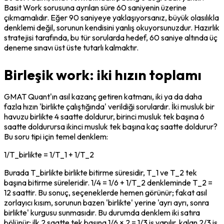
Basit Work sorusuna ayrılan süre 60 saniyenin üzerine 
çıkmamalıdır. Eğer 90 saniyeye yaklaşıyorsanız, büyük olasılıkla 
denklemi değil, sorunun kendisini yanlış okuyorsunuzdur. Hazırlık 
stratejisi tarafında, bu tür sorularda hedef, 60 saniye altında üç 
deneme sınavı üst üste tutarlı kalmaktır.
Birleşik work: iki hızın toplamı
GMAT Quant'ın asıl kazanç getiren katmanı, iki ya da daha 
fazla hızın 'birlikte çalıştığında' verildiği sorulardır. İki musluk bir 
havuzu birlikte 4 saatte doldurur, birinci musluk tek başına 6 
saatte doldurursa ikinci musluk tek başına kaç saatte doldurur? 
Bu soru tipi için temel denklem:
1/T_birlikte = 1/T_1 + 1/T_2
Burada T_birlikte birlikte bitirme süresidir, T_1 ve T_2 tek 
başına bitirme süreleridir. 1/4 = 1/6 + 1/T_2 denkleminde T_2 = 
12 saattir. Bu sonuç, seçeneklerde hemen görünür; fakat asıl 
zorlayıcı kısım, sorunun bazen 'birlikte' yerine 'ayrı ayrı, sonra 
birlikte' kurgusu sunmasıdır. Bu durumda denklem iki satıra 
bölünür: ilk 2 saatte tek başına 1/6 × 2 = 1/3 iş yapılır, kalan 2/3 iş 