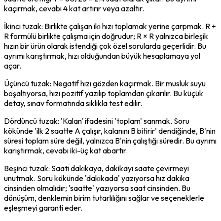
kaçırmak, cevabı 4 kat artırır veya azaltır.
İkinci tuzak: Birlikte çalışan iki hızı toplamak yerine çarpmak. R + 
R formülü birlikte çalışma için doğrudur; R × R yalnızca birleşik 
hızın bir ürün olarak istendiği çok özel sorularda geçerlidir. Bu 
ayrımı karıştırmak, hızı olduğundan büyük hesaplamaya yol 
açar.
Üçüncü tuzak: Negatif hızı gözden kaçırmak. Bir musluk suyu 
boşaltıyorsa, hızı pozitif yazılıp toplamdan çıkarılır. Bu küçük 
detay, sınav formatında sıklıkla test edilir.
Dördüncü tuzak: 'Kalan' ifadesini 'toplam' sanmak. Soru 
kökünde 'ilk 2 saatte A çalışır, kalanını B bitirir' dendiğinde, B'nin 
süresi toplam süre değil, yalnızca B'nin çalıştığı süredir. Bu ayrımı 
karıştırmak, cevabı iki-üç kat abartır.
Beşinci tuzak: Saati dakikaya, dakikayı saate çevirmeyi 
unutmak. Soru kökünde 'dakikada' yazıyorsa hız dakika 
cinsinden olmalıdır; 'saatte' yazıyorsa saat cinsinden. Bu 
dönüşüm, denklemin birim tutarlılığını sağlar ve seçeneklerle 
eşleşmeyi garanti eder.