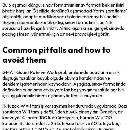
Bu 6 aşamalı döngü, sınav formatının sınav formatı beklentisini 
birebir karşılar. Özellikle dördüncü aşamadaki 'form işaretleme' 
alışkanlığı, adaptif modülde soru tiplerini tanımayı hızlandırır. 
Beşinci aşamadaki zorluk artışı, sınav formatının son 4-5 
sorusuna hazırlık için kritiktir. Altıncı aşama ise, gerçek sınavda 
pacing stresini yönetmek için bir nevi prova işlevi görür.
Common pitfalls and how to
avoid them
GMAT Quant Rate ve Work problemlerinde adayların en sık 
düştüğü tuzaklar, büyük ölçüde okuma hatalarından ve 
denklem işaretlerinden kaynaklanır. Aşağıda, sınav formatında 
doğrudan puanlama etkisi yaratan beş yaygın tuzak ile her biri 
için uygulanabilir birer kaçınma yöntemi sunuyorum.
İlk tuzak: W = 1 tam iş varsayımını her durumda uygulamak. Bazı 
sorularda W, 1 tam iş değil, 1'den büyük bir sayıdır. Örneğin, bir 
konveyör 4 saatte 100 kutu üretiyorsa, burada W = 100 
kutudur. Bu durumda hız 25 kutu/saat olur ve 60 kutuyu kaç 
saatte ürettiği T = 60/25 = 2.4 saat olarak çıkar. Bu ayrımı 