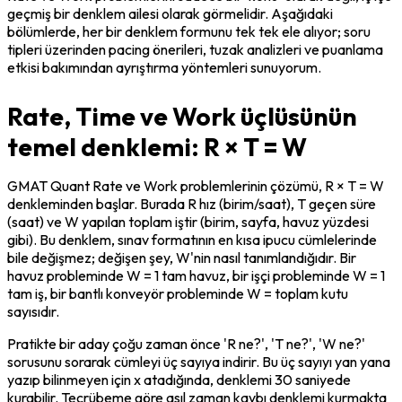
geçmiş bir denklem ailesi olarak görmelidir. Aşağıdaki 
bölümlerde, her bir denklem formunu tek tek ele alıyor; soru 
tipleri üzerinden pacing önerileri, tuzak analizleri ve puanlama 
etkisi bakımından ayrıştırma yöntemleri sunuyorum.
Rate, Time ve Work üçlüsünün
temel denklemi: R × T = W
GMAT Quant Rate ve Work problemlerinin çözümü, R × T = W 
denkleminden başlar. Burada R hız (birim/saat), T geçen süre 
(saat) ve W yapılan toplam iştir (birim, sayfa, havuz yüzdesi 
gibi). Bu denklem, sınav formatının en kısa ipucu cümlelerinde 
bile değişmez; değişen şey, W'nin nasıl tanımlandığıdır. Bir 
havuz probleminde W = 1 tam havuz, bir işçi probleminde W = 1 
tam iş, bir bantlı konveyör probleminde W = toplam kutu 
sayısıdır.
Pratikte bir aday çoğu zaman önce 'R ne?', 'T ne?', 'W ne?' 
sorusunu sorarak cümleyi üç sayıya indirir. Bu üç sayıyı yan yana 
yazıp bilinmeyen için x atadığında, denklemi 30 saniyede 
kurabilir. Tecrübeme göre asıl zaman kaybı denklemi kurmakta 