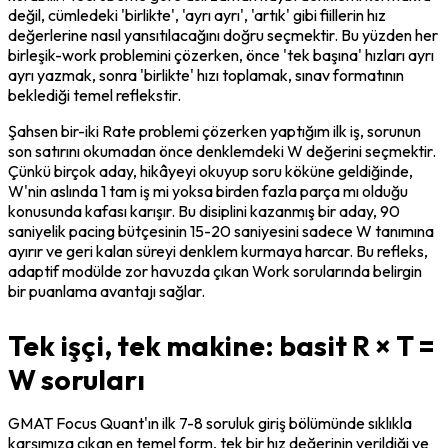
değil, cümledeki 'birlikte', 'ayrı ayrı', 'artık' gibi fiillerin hız 
değerlerine nasıl yansıtılacağını doğru seçmektir. Bu yüzden her 
birleşik-work problemini çözerken, önce 'tek başına' hızları ayrı 
ayrı yazmak, sonra 'birlikte' hızı toplamak, sınav formatının 
beklediği temel reflekstir.
Şahsen bir-iki Rate problemi çözerken yaptığım ilk iş, sorunun 
son satırını okumadan önce denklemdeki W değerini seçmektir. 
Çünkü birçok aday, hikâyeyi okuyup soru köküne geldiğinde, 
W'nin aslında 1 tam iş mi yoksa birden fazla parça mı olduğu 
konusunda kafası karışır. Bu disiplini kazanmış bir aday, 90 
saniyelik pacing bütçesinin 15-20 saniyesini sadece W tanımına 
ayırır ve geri kalan süreyi denklem kurmaya harcar. Bu refleks, 
adaptif modülde zor havuzda çıkan Work sorularında belirgin 
bir puanlama avantajı sağlar.
Tek işçi, tek makine: basit R × T =
W soruları
GMAT Focus Quant'ın ilk 7-8 soruluk giriş bölümünde sıklıkla 
karşımıza çıkan en temel form, tek bir hız değerinin verildiği ve 