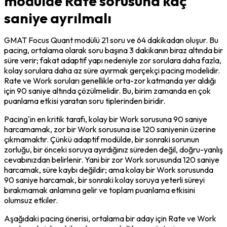
modülde Rate sorusuna kaç
saniye ayrılmalı
GMAT Focus Quant modülü 21 soru ve 64 dakikadan oluşur. Bu 
pacing, ortalama olarak soru başına 3 dakikanın biraz altında bir 
süre verir; fakat adaptif yapı nedeniyle zor sorulara daha fazla, 
kolay sorulara daha az süre ayırmak gerçekçi pacing modelidir. 
Rate ve Work soruları genellikle orta-zor katmanda yer aldığı 
için 90 saniye altında çözülmelidir. Bu, birim zamanda en çok 
puanlama etkisi yaratan soru tiplerinden biridir.
Pacing'in en kritik tarafı, kolay bir Work sorusuna 90 saniye 
harcamamak, zor bir Work sorusuna ise 120 saniyenin üzerine 
çıkmamaktır. Çünkü adaptif modülde, bir sonraki sorunun 
zorluğu, bir önceki soruya ayırdığınız süreden değil, doğru-yanlış 
cevabınızdan belirlenir. Yani bir zor Work sorusunda 120 saniye 
harcamak, süre kaybı değildir; ama kolay bir Work sorusunda 
90 saniye harcamak, bir sonraki kolay soruya yeterli süreyi 
bırakmamak anlamına gelir ve toplam puanlama etkisini 
olumsuz etkiler.
Aşağıdaki pacing önerisi, ortalama bir aday için Rate ve Work 