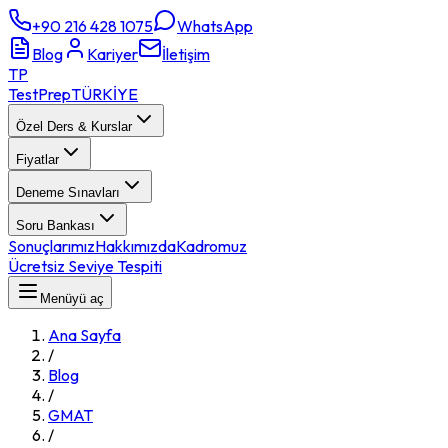
+90 216 428 1075
WhatsApp
Blog
Kariyer
İletişim
TP
TestPrep
TÜRKİYE
Özel Ders & Kurslar
Fiyatlar
Deneme Sınavları
Soru Bankası
Sonuçlarımız
Hakkımızda
Kadromuz
Ücretsiz Seviye Tespiti
Menüyü aç
Ana Sayfa
/
Blog
/
GMAT
/