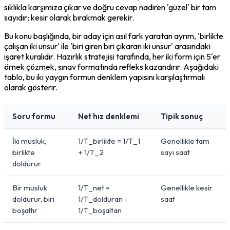
sıklıkla karşımıza çıkar ve doğru cevap nadiren 'güzel' bir tam 
sayıdır; kesir olarak bırakmak gerekir.
Bu konu başlığında, bir aday için asıl fark yaratan ayrım, 'birlikte 
çalışan iki unsur' ile 'biri giren biri çıkaran iki unsur' arasındaki 
işaret kuralıdır. Hazırlık stratejisi tarafında, her iki form için 5'er 
örnek çözmek, sınav formatında refleks kazandırır. Aşağıdaki 
tablo, bu iki yaygın formun denklem yapısını karşılaştırmalı 
olarak gösterir.
Soru formu
Net hız denklemi
Tipik sonuç
İki musluk,
1/T_birlikte = 1/T_1
Genellikle tam
birlikte
+ 1/T_2
sayı saat
doldurur
Bir musluk
1/T_net =
Genellikle kesir
doldurur, biri
1/T_dolduran -
saat
boşaltır
1/T_boşaltan