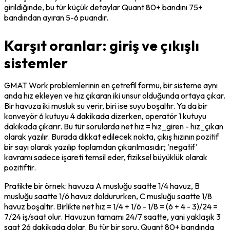
girildiğinde, bu tür küçük detaylar Quant 80+ bandını 75+ 
bandından ayıran 5-6 puandır.
Karşıt oranlar: giriş ve çıkışlı
sistemler
GMAT Work problemlerinin en çetrefil formu, bir sisteme aynı 
anda hız ekleyen ve hız çıkaran iki unsur olduğunda ortaya çıkar. 
Bir havuza iki musluk su verir, biri ise suyu boşaltır. Ya da bir 
konveyör 6 kutuyu 4 dakikada dizerken, operatör 1 kutuyu 
dakikada çıkarır. Bu tür sorularda net hız = hız_giren - hız_çıkan 
olarak yazılır. Burada dikkat edilecek nokta, çıkış hızının pozitif 
bir sayı olarak yazılıp toplamdan çıkarılmasıdır; 'negatif' 
kavramı sadece işareti temsil eder, fiziksel büyüklük olarak 
pozitiftir.
Pratikte bir örnek: havuza A musluğu saatte 1/4 havuz, B 
musluğu saatte 1/6 havuz doldururken, C musluğu saatte 1/8 
havuz boşaltır. Birlikte net hız = 1/4 + 1/6 - 1/8 = (6 + 4 - 3)/24 = 
7/24 iş/saat olur. Havuzun tamamı 24/7 saatte, yani yaklaşık 3 
saat 26 dakikada dolar. Bu tür bir soru, Quant 80+ bandında 