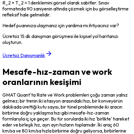
R_2 × T_2 = 1 denklemini görsel olarak sabitler. Sınav 
formatında 90 saniyenin altında çözmek için bu görselleştirme 
refleksif hale gelmelidir.
Hedef puanınıza ulaşmanız için yardıma mı ihtiyacınız var?
Ücretsiz 15 dk danışman görüşmesi ile kişisel yol haritanızı
oluşturun.
Ücretsiz Danışmanlık
Mesafe-hız-zaman ve work
oranlarının kesişimi
GMAT Quant'ta Rate ve Work problemleri çoğu zaman yalnız 
gelmez; bir trenin iki istasyon arasındaki hızı, bir konveyörün 
dakikada ürettiği kutu sayısı, bir tünel probleminde iki aracın 
birbirine doğru yaklaşma hızı gibi mesafe-hız-zaman 
formlarıyla iç içe geçer. Bu tür sorularda iki hız 'birlikte' hareket 
eder ve birleşik hız, ayrı ayrı hızların toplamıdır. İki araç 60 
km/sa ve 80 km/sa hızla birbirine doğru geliyorsa, birbirlerine 