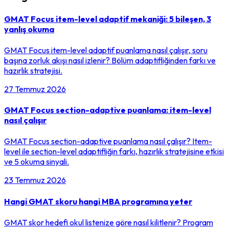
GMAT Focus item-level adaptif mekaniği: 5 bileşen, 3
yanlış okuma
GMAT Focus item-level adaptif puanlama nasıl çalışır, soru
başına zorluk akışı nasıl izlenir? Bölüm adaptifliğinden farkı ve
hazırlık stratejisi.
27 Temmuz 2026
GMAT Focus section-adaptive puanlama: item-level
nasıl çalışır
GMAT Focus section-adaptive puanlama nasıl çalışır? Item-
level ile section-level adaptifliğin farkı, hazırlık stratejisine etkisi
ve 5 okuma sinyali.
23 Temmuz 2026
Hangi GMAT skoru hangi MBA programına yeter
GMAT skor hedefi okul listenize göre nasıl kilitlenir? Program