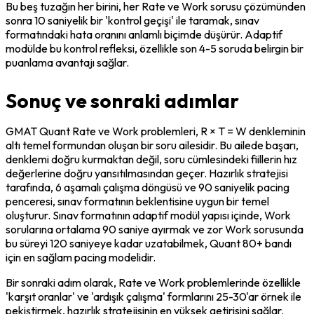
Bu beş tuzağın her birini, her Rate ve Work sorusu çözümünden 
sonra 10 saniyelik bir 'kontrol geçişi' ile taramak, sınav 
formatındaki hata oranını anlamlı biçimde düşürür. Adaptif 
modülde bu kontrol refleksi, özellikle son 4-5 soruda belirgin bir 
puanlama avantajı sağlar.
Sonuç ve sonraki adımlar
GMAT Quant Rate ve Work problemleri, R × T = W denkleminin 
altı temel formundan oluşan bir soru ailesidir. Bu ailede başarı, 
denklemi doğru kurmaktan değil, soru cümlesindeki fiillerin hız 
değerlerine doğru yansıtılmasından geçer. Hazırlık stratejisi 
tarafında, 6 aşamalı çalışma döngüsü ve 90 saniyelik pacing 
penceresi, sınav formatının beklentisine uygun bir temel 
oluşturur. Sınav formatının adaptif modül yapısı içinde, Work 
sorularına ortalama 90 saniye ayırmak ve zor Work sorusunda 
bu süreyi 120 saniyeye kadar uzatabilmek, Quant 80+ bandı 
için en sağlam pacing modelidir.
Bir sonraki adım olarak, Rate ve Work problemlerinde özellikle 
'karşıt oranlar' ve 'ardışık çalışma' formlarını 25-30'ar örnek ile 
pekiştirmek, hazırlık stratejisinin en yüksek getirisini sağlar. 