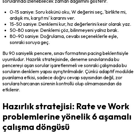
sorularında izlenebilecek zaman dağılımını gösterir.
0-15 saniye: Soru kökünü oku, W değerini seç, 'birlikte mi, 
ardışık mı, karşıt mı' kararını ver.
15-50 saniye: Denklemi kur, hız değerlerini kesir olarak yaz.
50-80 saniye: Denklemi çöz, bilinmeyeni yalnız bırak.
80-90 saniye: Doğrulama, cevabı seçeneklerle eşle, 
sonraki soruya geç.
Bu 90 saniyelik pencere, sınav formatının pacing beklentisiyle 
uyumludur. Hazırlık stratejisinde, deneme sınavlarında bu 
pencereyi aşan sorular işaretlenmeli ve sonraki çalışmada bu 
soruların denklem yapısı ayrıştırılmalıdır. Çünkü adaptif modülde 
puanlama etkisi, sadece doğru cevap sayısından değil, zor 
sorulara harcanan sürenin kontrollü olup olmamasından da 
etkilenir.
Hazırlık stratejisi: Rate ve Work
problemlerine yönelik 6 aşamalı
çalışma döngüsü