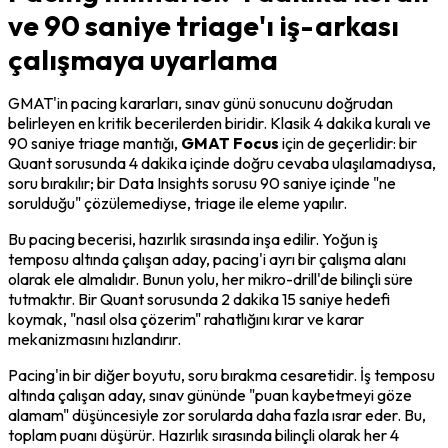
ve 90 saniye triage'ı iş-arkası
çalışmaya uyarlama
GMAT'in pacing kararları, sınav günü sonucunu doğrudan 
belirleyen en kritik becerilerden biridir. Klasik 4 dakika kuralı ve 
90 saniye triage mantığı, 
GMAT Focus
 için de geçerlidir: bir 
Quant sorusunda 4 dakika içinde doğru cevaba ulaşılamadıysa, 
soru bırakılır; bir Data Insights sorusu 90 saniye içinde "ne 
sorulduğu" çözülemediyse, triage ile eleme yapılır.
Bu pacing becerisi, hazırlık sırasında inşa edilir. Yoğun iş 
temposu altında çalışan aday, pacing'i 
ayrı bir çalışma alanı
olarak ele almalıdır. Bunun yolu, her mikro-drill'de bilinçli süre 
tutmaktır. Bir Quant sorusunda 2 dakika 15 saniye hedefi 
koymak, "nasıl olsa çözerim" rahatlığını kırar ve karar 
mekanizmasını hızlandırır.
Pacing'in bir diğer boyutu, soru bırakma cesaretidir. İş temposu 
altında çalışan aday, sınav gününde "puan kaybetmeyi göze 
alamam" düşüncesiyle zor sorularda daha fazla ısrar eder. Bu, 
toplam puanı düşürür. Hazırlık sırasında bilinçli olarak her 4 