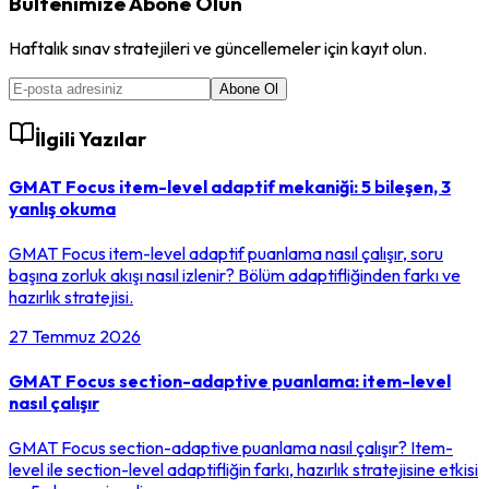
Bültenimize Abone Olun
Haftalık sınav stratejileri ve güncellemeler için kayıt olun.
Abone Ol
İlgili Yazılar
GMAT Focus item-level adaptif mekaniği: 5 bileşen, 3
yanlış okuma
GMAT Focus item-level adaptif puanlama nasıl çalışır, soru
başına zorluk akışı nasıl izlenir? Bölüm adaptifliğinden farkı ve
hazırlık stratejisi.
27 Temmuz 2026
GMAT Focus section-adaptive puanlama: item-level
nasıl çalışır
GMAT Focus section-adaptive puanlama nasıl çalışır? Item-
level ile section-level adaptifliğin farkı, hazırlık stratejisine etkisi