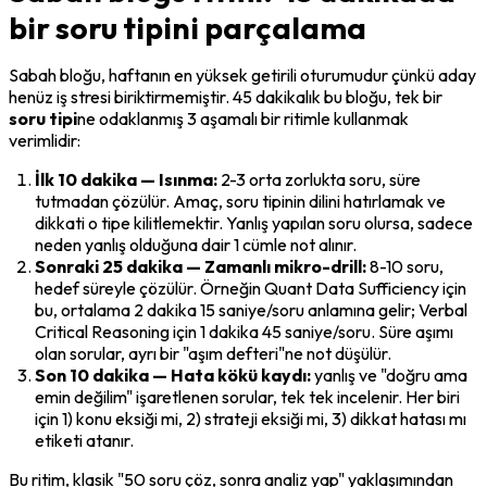
bir soru tipini parçalama
Sabah bloğu, haftanın en yüksek getirili oturumudur çünkü aday 
henüz iş stresi biriktirmemiştir. 45 dakikalık bu bloğu, tek bir 
soru tipi
ne odaklanmış 3 aşamalı bir ritimle kullanmak 
verimlidir:
İlk 10 dakika — Isınma:
 2-3 orta zorlukta soru, süre 
tutmadan çözülür. Amaç, soru tipinin dilini hatırlamak ve 
dikkati o tipe kilitlemektir. Yanlış yapılan soru olursa, sadece 
neden yanlış olduğuna dair 1 cümle not alınır.
Sonraki 25 dakika — Zamanlı mikro-drill:
 8-10 soru, 
hedef süreyle çözülür. Örneğin Quant Data Sufficiency için 
bu, ortalama 2 dakika 15 saniye/soru anlamına gelir; Verbal 
Critical Reasoning için 1 dakika 45 saniye/soru. Süre aşımı 
olan sorular, ayrı bir "aşım defteri"ne not düşülür.
Son 10 dakika — Hata kökü kaydı:
 yanlış ve "doğru ama 
emin değilim" işaretlenen sorular, tek tek incelenir. Her biri 
için 1) konu eksiği mi, 2) strateji eksiği mi, 3) dikkat hatası mı 
etiketi atanır.
Bu ritim, klasik "50 soru çöz, sonra analiz yap" yaklaşımından 