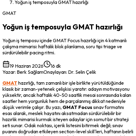
Yoğun iş temposuyla GMAT hazırlığı
GMAT
Yoğun iş temposuyla GMAT hazırlığı
Yoğun iş temposu içinde GMAT Focus hazırlığı için 4 katmanlı
çalışma mimarisi: haftalık blok planlama, soru tipi triage ve
sürdürülebilir pacing ritmi.
19 Haziran 2026
16 dk
Yazar
:
Berk Sağlam
Onaylayan
:
Dr. Selin Çelik
GMAT
 hazırlığı, tam zamanlı bir işle birlikte yürütüldüğünde 
klasik bir zaman-yetenek çelişkisi yaratır: adayın motivasyonu 
yüksektir, ancak haftalık 40-50 saatlik mesai sonrasında kalan 
saatler hem yorgunluk hem de parçalanmış dikkat nedeniyle 
düşük verimle çalışır. Bu yazı, 
GMAT Focus
 sınav formatını 
esas alarak, meslek hayatını aksatmadan sürdürülebilir bir 
hazırlık mimarisi kurmak isteyen adaylar için somut bir strateji 
seti sunar. Odak noktası, içerik listesini bitirmek değil; sınav 
puanını doğrudan etkileyen 
section-level skill
'leri, haftanın belirli 