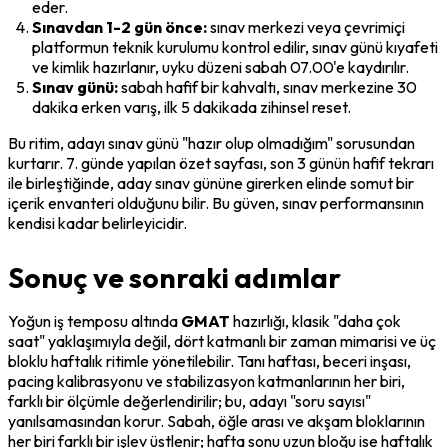
eder.
Sınavdan 1-2 gün önce:
 sınav merkezi veya çevrimiçi 
platformun teknik kurulumu kontrol edilir, sınav günü kıyafeti 
ve kimlik hazırlanır, uyku düzeni sabah 07.00'e kaydırılır.
Sınav günü:
 sabah hafif bir kahvaltı, sınav merkezine 30 
dakika erken varış, ilk 5 dakikada zihinsel reset.
Bu ritim, adayı sınav günü "hazır olup olmadığım" sorusundan 
kurtarır. 7. günde yapılan özet sayfası, son 3 günün hafif tekrarı 
ile birleştiğinde, aday sınav gününe girerken elinde somut bir 
içerik envanteri olduğunu bilir. Bu güven, sınav performansının 
kendisi kadar belirleyicidir.
Sonuç ve sonraki adımlar
Yoğun iş temposu altında 
GMAT
 hazırlığı, klasik "daha çok 
saat" yaklaşımıyla değil, dört katmanlı bir zaman mimarisi ve üç 
bloklu haftalık ritimle yönetilebilir. Tanı haftası, beceri inşası, 
pacing kalibrasyonu ve stabilizasyon katmanlarının her biri, 
farklı bir ölçümle değerlendirilir; bu, adayı "soru sayısı" 
yanılsamasından korur. Sabah, öğle arası ve akşam bloklarının 
her biri farklı bir işlev üstlenir; hafta sonu uzun bloğu ise haftalık 