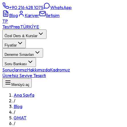
+90 216 428 1075
WhatsApp
Blog
Kariyer
İletişim
TP
TestPrep
TÜRKİYE
Özel Ders & Kurslar
Fiyatlar
Deneme Sınavları
Soru Bankası
Sonuçlarımız
Hakkımızda
Kadromuz
Ücretsiz Seviye Tespiti
Menüyü aç
Ana Sayfa
/
Blog
/
GMAT
/