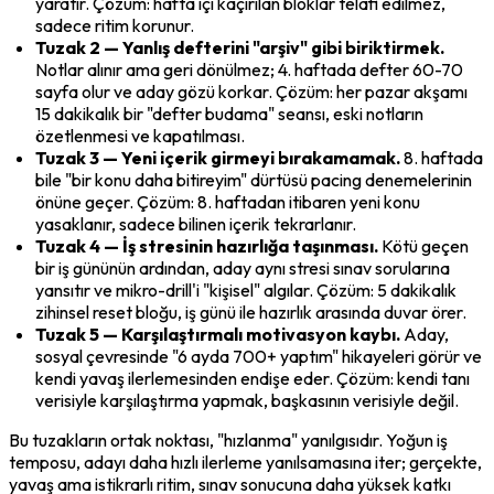
yaratır. Çözüm: hafta içi kaçırılan bloklar telafi edilmez, 
sadece ritim korunur.
Tuzak 2 — Yanlış defterini "arşiv" gibi biriktirmek.
Notlar alınır ama geri dönülmez; 4. haftada defter 60-70 
sayfa olur ve aday gözü korkar. Çözüm: her pazar akşamı 
15 dakikalık bir "defter budama" seansı, eski notların 
özetlenmesi ve kapatılması.
Tuzak 3 — Yeni içerik girmeyi bırakamamak.
 8. haftada 
bile "bir konu daha bitireyim" dürtüsü pacing denemelerinin 
önüne geçer. Çözüm: 8. haftadan itibaren yeni konu 
yasaklanır, sadece bilinen içerik tekrarlanır.
Tuzak 4 — İş stresinin hazırlığa taşınması.
 Kötü geçen 
bir iş gününün ardından, aday aynı stresi sınav sorularına 
yansıtır ve mikro-drill'i "kişisel" algılar. Çözüm: 5 dakikalık 
zihinsel reset bloğu, iş günü ile hazırlık arasında duvar örer.
Tuzak 5 — Karşılaştırmalı motivasyon kaybı.
 Aday, 
sosyal çevresinde "6 ayda 700+ yaptım" hikayeleri görür ve 
kendi yavaş ilerlemesinden endişe eder. Çözüm: kendi tanı 
verisiyle karşılaştırma yapmak, başkasının verisiyle değil.
Bu tuzakların ortak noktası, "hızlanma" yanılgısıdır. Yoğun iş 
temposu, adayı daha hızlı ilerleme yanılsamasına iter; gerçekte, 
yavaş ama istikrarlı ritim, sınav sonucuna daha yüksek katkı 