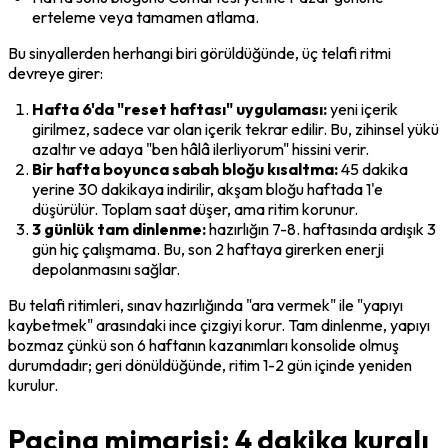
erteleme veya tamamen atlama.
Bu sinyallerden herhangi biri görüldüğünde, üç telafi ritmi 
devreye girer:
Hafta 6'da "reset haftası" uygulaması:
 yeni içerik 
girilmez, sadece var olan içerik tekrar edilir. Bu, zihinsel yükü 
azaltır ve adaya "ben hâlâ ilerliyorum" hissini verir.
Bir hafta boyunca sabah bloğu kısaltma:
 45 dakika 
yerine 30 dakikaya indirilir, akşam bloğu haftada 1'e 
düşürülür. Toplam saat düşer, ama ritim korunur.
3 günlük tam dinlenme:
 hazırlığın 7-8. haftasında ardışık 3 
gün hiç çalışmama. Bu, son 2 haftaya girerken enerji 
depolanmasını sağlar.
Bu telafi ritimleri, sınav hazırlığında "ara vermek" ile "yapıyı 
kaybetmek" arasındaki ince çizgiyi korur. Tam dinlenme, yapıyı 
bozmaz çünkü son 6 haftanın kazanımları konsolide olmuş 
durumdadır; geri dönüldüğünde, ritim 1-2 gün içinde yeniden 
kurulur.
Pacing mimarisi: 4 dakika kuralı