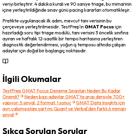
veriyi birleştirir. 4 dakika kuralı ve 90 saniye triage, bu mimarinin 
içine yerleştirildiğinde sınav günü pacing kararları otomatikleşir.
Pratikte uygulanacak ilk adım, mevcut tanı verisinin bu 
çerçeveye yerleştirilmesidir. TestPrep'in 
GMAT Focus
 için 
hazırladığı soru tipi triage modülü, tanı verisini 3 öncelik sınıfına 
ayıran ve haftalık 12-saatlik bir tempo haritasına yerleştiren 
diagnostik değerlendirmesi, yoğun iş temposu altında çalışan 
adaylar için doğal bir başlangıç noktasıdır.
İlgili Okumalar
TestPrep GMAT Focus Deneme Sınavları Neden Bu Kadar
Önemli?
Neden bazı adaylar GMAT'ta grup dersiyle 700+
yapıyor: 5 sinyal, 2 format, 1 sonuç
GMAT Data Insights için
ayrı çalışma planı şart mı: Quant ve Verbal'den farklı 6 mimari
sinyal
Sıkça Sorulan Sorular