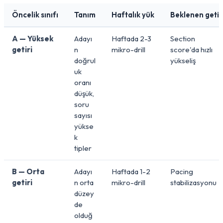
Öncelik sınıfı
Tanım
Haftalık yük
Beklenen getir
A — Yüksek
Adayı
Haftada 2-3
Section
getiri
n
mikro-drill
score'da hızlı
doğrul
yükseliş
uk
oranı
düşük,
soru
sayısı
yükse
k
tipler
B — Orta
Adayı
Haftada 1-2
Pacing
getiri
n orta
mikro-drill
stabilizasyonu
düzey
de
olduğ