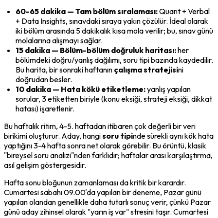
60-65 dakika — Tam bölüm sıralaması:
 Quant + Verbal 
+ Data Insights, sınavdaki sıraya yakın çözülür. İdeal olarak 
iki bölüm arasında 5 dakikalık kısa mola verilir; bu, sınav günü 
molalarına alışmayı sağlar.
15 dakika — Bölüm-bölüm doğruluk haritası:
 her 
bölümdeki doğru/yanlış dağılımı, soru tipi bazında kaydedilir. 
Bu harita, bir sonraki haftanın 
çalışma stratejisi
ni 
doğrudan besler.
10 dakika — Hata kökü etiketleme:
 yanlış yapılan 
sorular, 3 etiketten biriyle (konu eksiği, strateji eksiği, dikkat 
hatası) işaretlenir.
Bu haftalık ritim, 4-5. haftadan itibaren çok değerli bir veri 
birikimi oluşturur. Aday, hangi 
soru tipi
nde sürekli aynı kök hata 
yaptığını 3-4 hafta sonra net olarak görebilir. Bu örüntü, klasik 
"bireysel soru analizi"nden farklıdır; haftalar arası karşılaştırma, 
asıl gelişim göstergesidir.
Hafta sonu bloğunun zamanlaması da kritik bir karardır. 
Cumartesi sabahı 09.00'da yapılan bir deneme, Pazar günü 
yapılan olandan genellikle daha tutarlı sonuç verir, çünkü Pazar 
günü aday zihinsel olarak "yarın iş var" stresini taşır. Cumartesi 