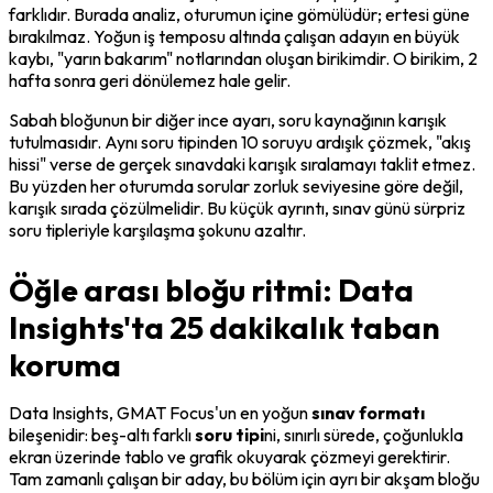
farklıdır. Burada analiz, oturumun 
içine
 gömülüdür; ertesi güne 
bırakılmaz. Yoğun iş temposu altında çalışan adayın en büyük 
kaybı, "yarın bakarım" notlarından oluşan birikimdir. O birikim, 2 
hafta sonra geri dönülemez hale gelir.
Sabah bloğunun bir diğer ince ayarı, soru kaynağının 
karışık
tutulmasıdır. Aynı soru tipinden 10 soruyu ardışık çözmek, "akış 
hissi" verse de gerçek sınavdaki karışık sıralamayı taklit etmez. 
Bu yüzden her oturumda sorular zorluk seviyesine göre değil, 
karışık sırada
 çözülmelidir. Bu küçük ayrıntı, sınav günü sürpriz 
soru tipleriyle karşılaşma şokunu azaltır.
Öğle arası bloğu ritmi: Data
Insights'ta 25 dakikalık taban
koruma
Data Insights, GMAT Focus'un en yoğun 
sınav formatı
bileşenidir: beş-altı farklı 
soru tipi
ni, sınırlı sürede, çoğunlukla 
ekran üzerinde tablo ve grafik okuyarak çözmeyi gerektirir. 
Tam zamanlı çalışan bir aday, bu bölüm için ayrı bir akşam bloğu 