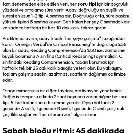
tam denemeden elde edilen veri, her 
soru tipi
 için bir doğruluk 
yüzdesi ve ortalama süre verir. Aday, doğruluğu en düşük ve 
süresi en uzun 1-2 tipi A sınıfına alır. Doğruluğu orta, süre baskısı 
yüksek tipleri B sınıfına koyar. Geri kalan her şey C sınıfında kalır 
ve sadece haftada bir kez 10 dakikalık tekrar görür.
Pratikte bu ayrım, adayı klasik "her şeye çalışma" tuzağından 
korur. Örneğin Verbal'de Critical Reasoning'te doğruluğu %55 
olan bir aday, Reading Comprehension'da %80 ise, zamanının 
büyük bölümünü A sınıfına (Critical Reasoning) ayırmalıdır. C 
sınıfındaki Reading Comprehension, tabanı korumak için 
haftalık tek bir 25 dakikalık pasajla yeterli olur. Bu yaklaşım, 
toplam çalışma saatini azaltmaz; saatlerin 
dağılımını
 optimize 
eder.
Triage mimarisinin bir diğer faydası, motivasyon yönetimidir. 
Yoğun iş temposu altında 2 saat boyunca zorlandığınız bir soru 
tipi, 5. haftadan sonra tükenme yaratır. Oysa haftanın 2 
gününde A sınıfı, 1 gününde B sınıfı, 1 gününde C sınıfı çalışmak, 
çeşitlilik sağlar ve "her oturum zor" algısını kırar.
Sabah bloğu ritmi: 45 dakikada