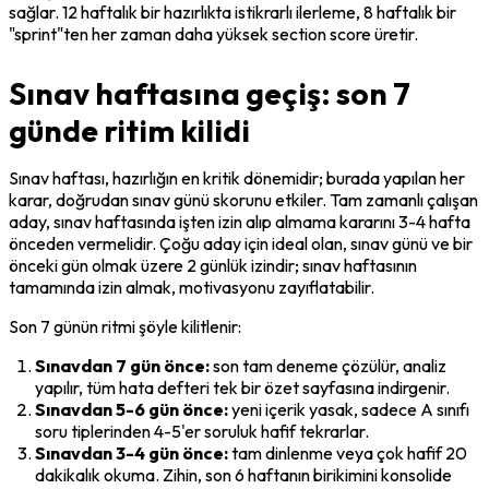
sağlar. 12 haftalık bir hazırlıkta istikrarlı ilerleme, 8 haftalık bir 
"sprint"ten her zaman daha yüksek section score üretir.
Sınav haftasına geçiş: son 7
günde ritim kilidi
Sınav haftası, hazırlığın en kritik dönemidir; burada yapılan her 
karar, doğrudan sınav günü skorunu etkiler. Tam zamanlı çalışan 
aday, sınav haftasında işten izin alıp almama kararını 3-4 hafta 
önceden vermelidir. Çoğu aday için ideal olan, sınav günü ve bir 
önceki gün olmak üzere 2 günlük izindir; sınav haftasının 
tamamında izin almak, motivasyonu zayıflatabilir.
Son 7 günün ritmi şöyle kilitlenir:
Sınavdan 7 gün önce:
 son tam deneme çözülür, analiz 
yapılır, tüm hata defteri tek bir özet sayfasına indirgenir.
Sınavdan 5-6 gün önce:
 yeni içerik yasak, sadece A sınıfı 
soru tiplerinden 4-5'er soruluk hafif tekrarlar.
Sınavdan 3-4 gün önce:
 tam dinlenme veya çok hafif 20 
dakikalık okuma. Zihin, son 6 haftanın birikimini konsolide 