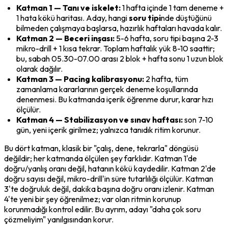
Katman 1 — Tanı ve iskelet:
 1 hafta içinde 1 tam deneme + 
1 hata kökü haritası. Aday, hangi 
soru tipi
nde düştüğünü 
bilmeden çalışmaya başlarsa, hazırlık haftaları havada kalır.
Katman 2 — Beceri inşası:
 5-6 hafta, soru tipi başına 2-3 
mikro-drill + 1 kısa tekrar. Toplam haftalık yük 8-10 saattir; 
bu, sabah 05.30-07.00 arası 2 blok + hafta sonu 1 uzun blok 
olarak dağılır.
Katman 3 — Pacing kalibrasyonu:
 2 hafta, tüm 
zamanlama kararlarının gerçek deneme koşullarında 
denenmesi. Bu katmanda 
içerik öğrenme
 durur, karar hızı 
ölçülür.
Katman 4 — Stabilizasyon ve sınav haftası:
 son 7-10 
gün, yeni içerik girilmez; yalnızca tanıdık ritim korunur.
Bu dört katman, klasik bir "çalış, dene, tekrarla" döngüsü 
değildir; her katmanda ölçülen şey farklıdır. Katman 1'de 
doğru/yanlış oranı değil, hatanın 
kökü
 kaydedilir. Katman 2'de 
doğru sayısı değil, mikro-drill'in süre tutarlılığı ölçülür. Katman 
3'te doğruluk değil, dakika başına doğru oranı izlenir. Katman 
4'te yeni bir şey öğrenilmez; var olan ritmin korunup 
korunmadığı kontrol edilir. Bu ayrım, adayı "daha çok soru 
çözmeliyim" yanılgısından korur.