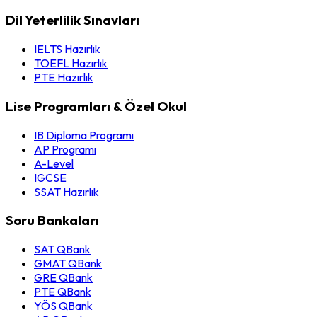
Dil Yeterlilik Sınavları
IELTS Hazırlık
TOEFL Hazırlık
PTE Hazırlık
Lise Programları & Özel Okul
IB Diploma Programı
AP Programı
A-Level
IGCSE
SSAT Hazırlık
Soru Bankaları
SAT QBank
GMAT QBank
GRE QBank
PTE QBank
YÖS QBank