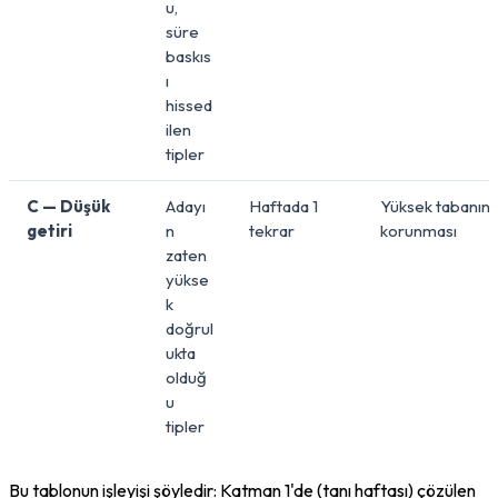
u,
süre
baskıs
ı
hissed
ilen
tipler
C — Düşük
Adayı
Haftada 1
Yüksek tabanın
getiri
n
tekrar
korunması
zaten
yükse
k
doğrul
ukta
olduğ
u
tipler
Bu tablonun işleyişi şöyledir: Katman 1'de (tanı haftası) çözülen 