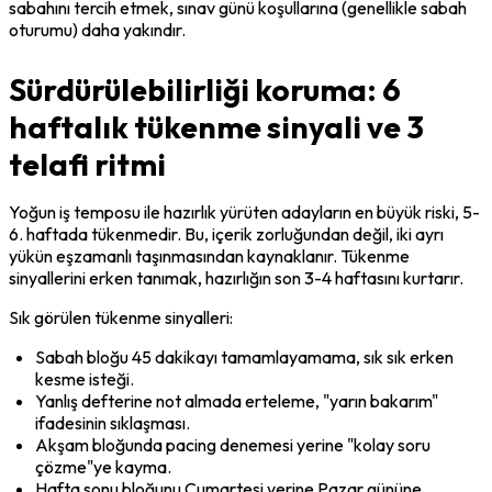
sabahını tercih etmek, sınav günü koşullarına (genellikle sabah 
oturumu) daha yakındır.
Sürdürülebilirliği koruma: 6
haftalık tükenme sinyali ve 3
telafi ritmi
Yoğun iş temposu ile hazırlık yürüten adayların en büyük riski, 5-
6. haftada tükenmedir. Bu, içerik zorluğundan değil, iki ayrı 
yükün eşzamanlı taşınmasından kaynaklanır. Tükenme 
sinyallerini erken tanımak, hazırlığın son 3-4 haftasını kurtarır.
Sık görülen tükenme sinyalleri:
Sabah bloğu 45 dakikayı tamamlayamama, sık sık erken 
kesme isteği.
Yanlış defterine not almada erteleme, "yarın bakarım" 
ifadesinin sıklaşması.
Akşam bloğunda pacing denemesi yerine "kolay soru 
çözme"ye kayma.
Hafta sonu bloğunu Cumartesi yerine Pazar gününe 