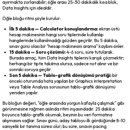
ayırmakta zorlanabilir; öğle arası 25-30 dakikalık kısa blok, 
Data Insights için idealdir.
Öğle bloğu ritmi şöyle kurulur:
İlk 5 dakika — Calculator konuşlandırma:
 ekran üstü 
hesap makinesinin hangi soru tiplerinde kullanılıp 
hangilerinde kullanılmadığı gözden geçirilir. Bu 5 dakika, 
sınav günü olası bir "hesap makinesini arama" kaybını önler.
15 dakika — Soru çözümü:
 4-6 soru, süre tutularak. 
Burada amaç, tüm Data Insights tiplerini karışık çözmektir; 
herhangi bir tipte takılma olursa, sadece not alınır ve bir 
sonraki soruya geçilir.
Son 5 dakika — Tablo-grafik dönüşümü pratiği:
 bir 
önceki oturumda hata yapılan bir Graphics Interpretation 
veya Table Analysis sorusunun tablo-grafik dönüşümü 
yeniden yapılır.
Bu bloğun değeri, "öğle arasında yorgun kafayla çalışmak" gibi 
görünmesine rağmen aslında ritim inşasındadır. 25 dakika 
boyunca tablo-grafik okumak, beyinin bu veri formatına 
alışmasını sağlar. Sınav günü, aday tabloyu ilk gördüğünde 8-10 
saniyelik bir tanıma süresi olur; bu süre, sınavın pacing 