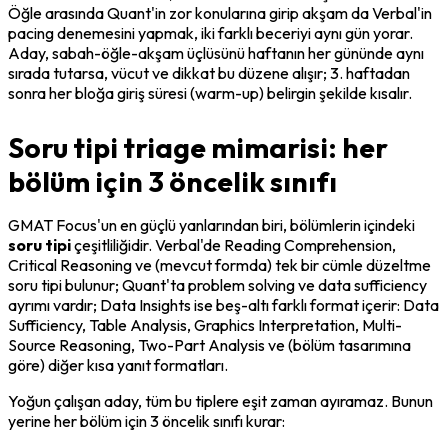
Öğle arasında Quant'in zor konularına girip akşam da Verbal'in 
pacing denemesini yapmak, iki farklı beceriyi aynı gün yorar. 
Aday, sabah-öğle-akşam üçlüsünü haftanın her gününde aynı 
sırada tutarsa, vücut ve dikkat bu düzene alışır; 3. haftadan 
sonra her bloğa giriş süresi (warm-up) belirgin şekilde kısalır.
Soru tipi triage mimarisi: her
bölüm için 3 öncelik sınıfı
GMAT Focus'un en güçlü yanlarından biri, bölümlerin içindeki 
soru tipi
 çeşitliliğidir. Verbal'de Reading Comprehension, 
Critical Reasoning ve (mevcut formda) tek bir cümle düzeltme 
soru tipi bulunur; Quant'ta problem solving ve data sufficiency 
ayrımı vardır; Data Insights ise beş-altı farklı 
format
 içerir: Data 
Sufficiency, Table Analysis, Graphics Interpretation, Multi-
Source Reasoning, Two-Part Analysis ve (bölüm tasarımına 
göre) diğer kısa yanıt formatları.
Yoğun çalışan aday, tüm bu tiplere eşit zaman ayıramaz. Bunun 
yerine her bölüm için 3 öncelik sınıfı kurar: