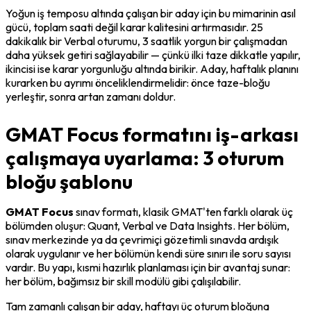
Yoğun iş temposu altında çalışan bir aday için bu mimarinin asıl 
gücü, toplam saati değil 
karar kalitesini
 artırmasıdır. 25 
dakikalık bir Verbal oturumu, 3 saatlik yorgun bir çalışmadan 
daha yüksek getiri sağlayabilir — çünkü ilki taze dikkatle yapılır, 
ikincisi ise karar yorgunluğu altında birikir. Aday, haftalık planını 
kurarken bu ayrımı önceliklendirmelidir: önce taze-bloğu 
yerleştir, sonra artan zamanı doldur.
GMAT Focus formatını iş-arkası
çalışmaya uyarlama: 3 oturum
bloğu şablonu
GMAT Focus
 sınav formatı, klasik GMAT'ten farklı olarak üç 
bölümden oluşur: Quant, Verbal ve Data Insights. Her bölüm, 
sınav merkezinde ya da çevrimiçi gözetimli sınavda ardışık 
olarak uygulanır ve her bölümün kendi süre sınırı ile soru sayısı 
vardır. Bu yapı, kısmi hazırlık planlaması için bir avantaj sunar: 
her bölüm, bağımsız bir 
skill modülü
 gibi çalışılabilir.
Tam zamanlı çalışan bir aday, haftayı üç oturum bloğuna 