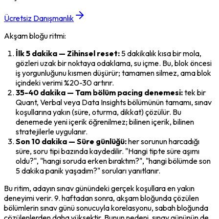
Ücretsiz Danışmanlık
Akşam bloğu ritmi:
İlk 5 dakika — Zihinsel reset:
 5 dakikalık kısa bir mola, 
gözleri uzak bir noktaya odaklama, su içme. Bu, blok öncesi 
iş yorgunluğunu kısmen düşürür; tamamen silmez, ama blok 
içindeki verimi %20-30 artırır.
35-40 dakika — Tam bölüm pacing denemesi:
 tek bir 
Quant, Verbal veya Data Insights bölümünün tamamı, sınav 
koşullarına yakın (süre, oturma, dikkat) çözülür. Bu 
denemede yeni içerik öğrenilmez; bilinen içerik, bilinen 
stratejilerle uygulanır.
Son 10 dakika — Süre günlüğü:
 her sorunun harcadığı 
süre, soru tipi bazında kaydedilir. "Hangi tipte süre aşımı 
oldu?", "hangi soruda erken bıraktım?", "hangi bölümde son 
5 dakika panik yaşadım?" soruları yanıtlanır.
Bu ritim, adayın sınav günündeki gerçek koşullara en yakın 
deneyimi verir. 9. haftadan sonra, akşam bloğunda çözülen 
bölümlerin sınav günü sonucuyla korelasyonu, sabah bloğunda 
çözülenlerden daha yüksektir. Bunun nedeni, sınav gününün de 