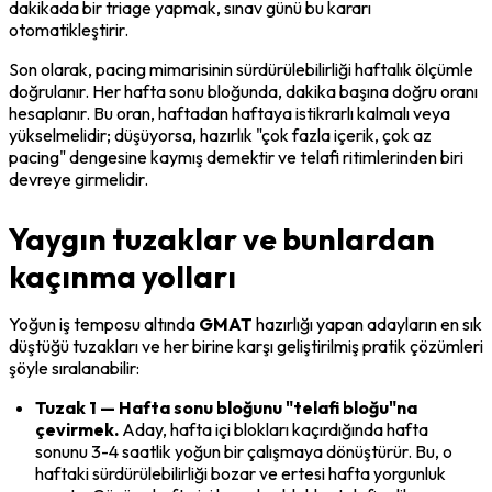
dakikada bir triage yapmak, sınav günü bu kararı 
otomatikleştirir.
Son olarak, pacing mimarisinin sürdürülebilirliği haftalık ölçümle 
doğrulanır. Her hafta sonu bloğunda, dakika başına doğru oranı 
hesaplanır. Bu oran, haftadan haftaya istikrarlı kalmalı veya 
yükselmelidir; düşüyorsa, hazırlık "çok fazla içerik, çok az 
pacing" dengesine kaymış demektir ve telafi ritimlerinden biri 
devreye girmelidir.
Yaygın tuzaklar ve bunlardan
kaçınma yolları
Yoğun iş temposu altında 
GMAT
 hazırlığı yapan adayların en sık 
düştüğü tuzakları ve her birine karşı geliştirilmiş pratik çözümleri 
şöyle sıralanabilir:
Tuzak 1 — Hafta sonu bloğunu "telafi bloğu"na 
çevirmek.
 Aday, hafta içi blokları kaçırdığında hafta 
sonunu 3-4 saatlik yoğun bir çalışmaya dönüştürür. Bu, o 
haftaki sürdürülebilirliği bozar ve ertesi hafta yorgunluk 