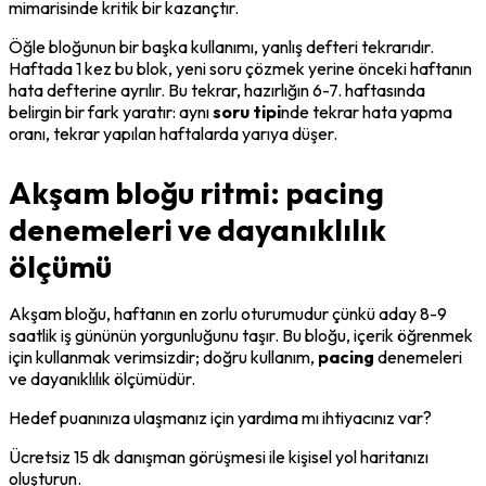
mimarisinde kritik bir kazançtır.
Öğle bloğunun bir başka kullanımı, 
yanlış defteri tekrarı
dır. 
Haftada 1 kez bu blok, yeni soru çözmek yerine önceki haftanın 
hata defterine ayrılır. Bu tekrar, hazırlığın 6-7. haftasında 
belirgin bir fark yaratır: aynı 
soru tipi
nde tekrar hata yapma 
oranı, tekrar yapılan haftalarda yarıya düşer.
Akşam bloğu ritmi: pacing
denemeleri ve dayanıklılık
ölçümü
Akşam bloğu, haftanın en zorlu oturumudur çünkü aday 8-9 
saatlik iş gününün yorgunluğunu taşır. Bu bloğu, 
içerik öğrenmek
için kullanmak verimsizdir; doğru kullanım, 
pacing
 denemeleri 
ve dayanıklılık ölçümüdür.
Hedef puanınıza ulaşmanız için yardıma mı ihtiyacınız var?
Ücretsiz 15 dk danışman görüşmesi ile kişisel yol haritanızı
oluşturun.