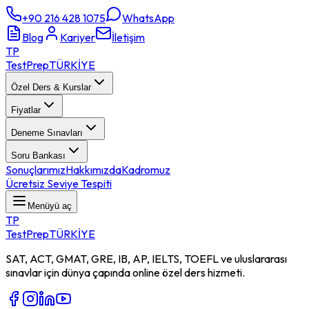
+90 216 428 1075
WhatsApp
Blog
Kariyer
İletişim
TP
TestPrep
TÜRKİYE
Özel Ders & Kurslar
Fiyatlar
Deneme Sınavları
Soru Bankası
Sonuçlarımız
Hakkımızda
Kadromuz
Ücretsiz Seviye Tespiti
Menüyü aç
TP
TestPrep
TÜRKİYE
SAT, ACT, GMAT, GRE, IB, AP, IELTS, TOEFL ve uluslararası
sınavlar için dünya çapında online özel ders hizmeti.