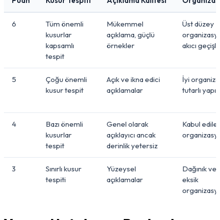
Puan
Kusur Tespiti
Açıklama Kalitesi
Organizas
6
Tüm önemli
Mükemmel
Üst düzey
kusurlar
açıklama, güçlü
organizasy
kapsamlı
örnekler
akıcı geçişl
tespit
5
Çoğu önemli
Açık ve ikna edici
İyi organize
kusur tespit
açıklamalar
tutarlı yapı
4
Bazı önemli
Genel olarak
Kabul edileb
kusurlar
açıklayıcı ancak
organizasy
tespit
derinlik yetersiz
3
Sınırlı kusur
Yüzeysel
Dağınık ve
tespiti
açıklamalar
eksik
organizasy