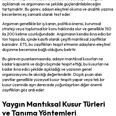
açıklamak ve argümanın ne şekilde güçlendirilebileceğini 
tartışmaktır. Bu görev, adayın eleştirel okuma ve analitik yazma 
becerilerini eş zamanlı olarak test eder.
Argüman genellikle bir iş kararı, politika önerisi, kurumsal 
strateji veya toplumsal bir konu hakkında olur ve genellikle 150 
ila 200 kelime uzunluğundadır. Argümanın kendisi ikna edici bir 
ton taşısa da, içinde kasıtlı olarak çeşitli mantıksal zayıflıklar 
barındırır. ETS, bu zayıflıkları tespit etmenin adayların eleştirel 
düşünme becerisine bağlı olduğunu belirtir.
Bu görevin puanlanmasında, adayın mantıksal kusurları ne 
kadar kapsamlı ve doğru biçimde tespit ettiği, bu kusurları ne 
kadar ikna edici şekilde açıkladığı ve yazısının genel 
organizasyonu ile akıcılığı değerlendirilir. Düşük puan alan 
yanıtlar genellikle yüzeysel kusur tespiti yapar veya tek bir 
kusur üzerinde aşırı derecede yoğunlaşırken diğer önemli 
zayıflıkları göz ardı eder.
Yaygın Mantıksal Kusur Türleri
ve Tanıma Yöntemleri