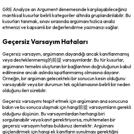
GRE Analyze an Argument denemesinde karşılaşabileceğiniz 
mantıksal kusurlar belirli kategoriler altında gruplandırılabilir. Bu 
kusurları tanımak, sınav sırasında argümanı hızlıca analiz 
etmenizi ve kapsamlı bir değerlendirme yazmanızı sağlar.
Geçersiz Varsayım Hataları
Geçersiz varsayım, argümanın dayandığı ancak kanıtlanmamış 
veya desteklenmemiş的前提 varsayımlardır. Bu tür kusurlar, 
argümanın temelini oluşturan bir bağlantının doğruluğunun kabul 
edilmesine ancak aslında ispatlanmamış olmasına dayanır. 
Örneğin, bir argüman gelecekteki bir sonucun kesin olduğunu 
varsayabilir veya bir durumun tek açıklamasının belirli bir neden 
olduğunu ileri sürebilir.
Geçersiz varsayımı tespit etmek için argümanın ana sonucuna 
bakın ve bu sonuca ulaşmak için hangi前提 varsayımların gerekli 
olduğunu düşünün. Bu varsayımlardan herhangi biri 
sorgulanabilir veya kanıt gerektiriyorsa, muhtemelen bir 
geçersiz varsayım hatası buldunuz demektir. Argümanı 
güçlendirmek için hangi ek kanıtların sunulması gerektiğini 