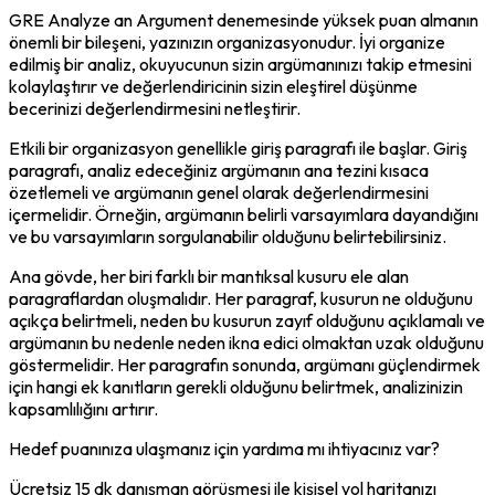
GRE Analyze an Argument denemesinde yüksek puan almanın 
önemli bir bileşeni, yazınızın organizasyonudur. İyi organize 
edilmiş bir analiz, okuyucunun sizin argümanınızı takip etmesini 
kolaylaştırır ve değerlendiricinin sizin eleştirel düşünme 
becerinizi değerlendirmesini netleştirir.
Etkili bir organizasyon genellikle giriş paragrafı ile başlar. Giriş 
paragrafı, analiz edeceğiniz argümanın ana tezini kısaca 
özetlemeli ve argümanın genel olarak değerlendirmesini 
içermelidir. Örneğin, argümanın belirli varsayımlara dayandığını 
ve bu varsayımların sorgulanabilir olduğunu belirtebilirsiniz.
Ana gövde, her biri farklı bir mantıksal kusuru ele alan 
paragraflardan oluşmalıdır. Her paragraf, kusurun ne olduğunu 
açıkça belirtmeli, neden bu kusurun zayıf olduğunu açıklamalı ve 
argümanın bu nedenle neden ikna edici olmaktan uzak olduğunu 
göstermelidir. Her paragrafın sonunda, argümanı güçlendirmek 
için hangi ek kanıtların gerekli olduğunu belirtmek, analizinizin 
kapsamlılığını artırır.
Hedef puanınıza ulaşmanız için yardıma mı ihtiyacınız var?
Ücretsiz 15 dk danışman görüşmesi ile kişisel yol haritanızı