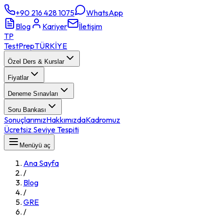
+90 216 428 1075
WhatsApp
Blog
Kariyer
İletişim
TP
TestPrep
TÜRKİYE
Özel Ders & Kurslar
Fiyatlar
Deneme Sınavları
Soru Bankası
Sonuçlarımız
Hakkımızda
Kadromuz
Ücretsiz Seviye Tespiti
Menüyü aç
Ana Sayfa
/
Blog
/
GRE
/