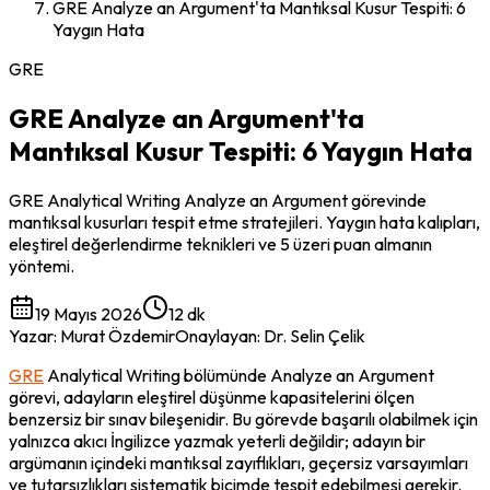
GRE Analyze an Argument'ta Mantıksal Kusur Tespiti: 6
Yaygın Hata
GRE
GRE Analyze an Argument'ta
Mantıksal Kusur Tespiti: 6 Yaygın Hata
GRE Analytical Writing Analyze an Argument görevinde
mantıksal kusurları tespit etme stratejileri. Yaygın hata kalıpları,
eleştirel değerlendirme teknikleri ve 5 üzeri puan almanın
yöntemi.
19 Mayıs 2026
12 dk
Yazar
:
Murat Özdemir
Onaylayan
:
Dr. Selin Çelik
GRE
 Analytical Writing bölümünde Analyze an Argument 
görevi, adayların eleştirel düşünme kapasitelerini ölçen 
benzersiz bir sınav bileşenidir. Bu görevde başarılı olabilmek için 
yalnızca akıcı İngilizce yazmak yeterli değildir; adayın bir 
argümanın içindeki mantıksal zayıflıkları, geçersiz varsayımları 
ve tutarsızlıkları sistematik biçimde tespit edebilmesi gerekir. 