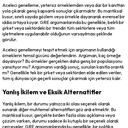
Aceleci genelleme, yetersiz örneklemden veya dar bir kanıttan 
yola çıkarak geniş kapsamlı sonuçlar çıkarmaktır. Bu mantıksal 
kusur, sınırlı sayıda gözlem veya örnekle dayanarak evrensel bir 
iddia ortaya koyar. GRE argümanlarında bu genellikle, belirli bir 
şirket veya sektördeki bir trendin tüm sektörlere veya tüm 
işletmelere uygulanabilir olduğunun varsayılması şeklinde 
görülür.
Aceleci genellemeyi tespit etmek için argümanın kullandığı 
örneklerin temsil gücünü değerlendirin. Argüman, kaç örneğe 
dayanıyor? Bu örnekler gerçekten daha geniş bir popülasyonu 
yansıtıyor mu? Argümanın vardığı sonuç, sunulan kanıtla orantılı 
mı? Genellikle tek bir şirket veya sektörden elde edilen veriler, 
tüm iş dünyası için geçerli sonuçlar çıkarmak için yetersiz kalır.
Yanlış İkilem ve Eksik Alternatifler
Yanlış ikilem, bir durumu yalnızca iki olası seçenek olarak 
sunarak diğer muhtemel alternatifleri göz ardı etmektir. Bu 
mantıksal kusur, gerçekte birden fazla olası açıklama veya 
çözüm varken, durumu sadece iki kutuplu bir seçenek olarak 
çerçeveler. GRE argümanlarında bu genellikle, bir politika 