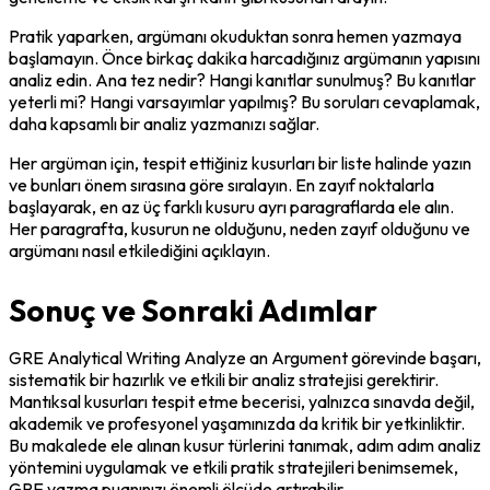
Pratik yaparken, argümanı okuduktan sonra hemen yazmaya 
başlamayın. Önce birkaç dakika harcadığınız argümanın yapısını 
analiz edin. Ana tez nedir? Hangi kanıtlar sunulmuş? Bu kanıtlar 
yeterli mi? Hangi varsayımlar yapılmış? Bu soruları cevaplamak, 
daha kapsamlı bir analiz yazmanızı sağlar.
Her argüman için, tespit ettiğiniz kusurları bir liste halinde yazın 
ve bunları önem sırasına göre sıralayın. En zayıf noktalarla 
başlayarak, en az üç farklı kusuru ayrı paragraflarda ele alın. 
Her paragrafta, kusurun ne olduğunu, neden zayıf olduğunu ve 
argümanı nasıl etkilediğini açıklayın.
Sonuç ve Sonraki Adımlar
GRE Analytical Writing Analyze an Argument görevinde başarı, 
sistematik bir hazırlık ve etkili bir analiz stratejisi gerektirir. 
Mantıksal kusurları tespit etme becerisi, yalnızca sınavda değil, 
akademik ve profesyonel yaşamınızda da kritik bir yetkinliktir. 
Bu makalede ele alınan kusur türlerini tanımak, adım adım analiz 
yöntemini uygulamak ve etkili pratik stratejileri benimsemek, 
GRE yazma puanınızı önemli ölçüde artırabilir.