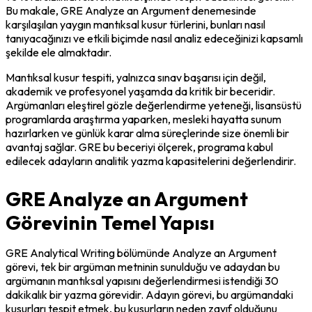
Bu makale, GRE Analyze an Argument denemesinde 
karşılaşılan yaygın mantıksal kusur türlerini, bunları nasıl 
tanıyacağınızı ve etkili biçimde nasıl analiz edeceğinizi kapsamlı 
şekilde ele almaktadır.
Mantıksal kusur tespiti, yalnızca sınav başarısı için değil, 
akademik ve profesyonel yaşamda da kritik bir beceridir. 
Argümanları eleştirel gözle değerlendirme yeteneği, lisansüstü 
programlarda araştırma yaparken, mesleki hayatta sunum 
hazırlarken ve günlük karar alma süreçlerinde size önemli bir 
avantaj sağlar. GRE bu beceriyi ölçerek, programa kabul 
edilecek adayların analitik yazma kapasitelerini değerlendirir.
GRE Analyze an Argument
Görevinin Temel Yapısı
GRE Analytical Writing bölümünde Analyze an Argument 
görevi, tek bir argüman metninin sunulduğu ve adaydan bu 
argümanın mantıksal yapısını değerlendirmesi istendiği 30 
dakikalık bir yazma görevidir. Adayın görevi, bu argümandaki 
kusurları tespit etmek, bu kusurların neden zayıf olduğunu 