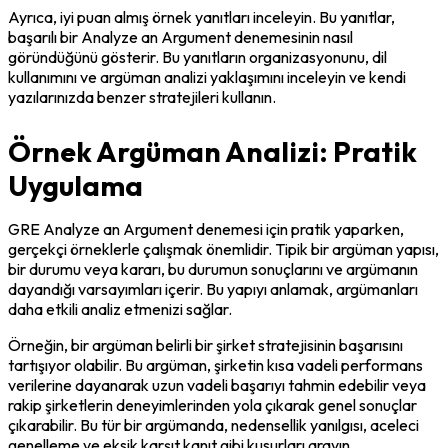
Ayrıca, iyi puan almış örnek yanıtları inceleyin. Bu yanıtlar, 
başarılı bir Analyze an Argument denemesinin nasıl 
göründüğünü gösterir. Bu yanıtların organizasyonunu, dil 
kullanımını ve argüman analizi yaklaşımını inceleyin ve kendi 
yazılarınızda benzer stratejileri kullanın.
Örnek Argüman Analizi: Pratik
Uygulama
GRE Analyze an Argument denemesi için pratik yaparken, 
gerçekçi örneklerle çalışmak önemlidir. Tipik bir argüman yapısı, 
bir durumu veya kararı, bu durumun sonuçlarını ve argümanın 
dayandığı varsayımları içerir. Bu yapıyı anlamak, argümanları 
daha etkili analiz etmenizi sağlar.
Örneğin, bir argüman belirli bir şirket stratejisinin başarısını 
tartışıyor olabilir. Bu argüman, şirketin kısa vadeli performans 
verilerine dayanarak uzun vadeli başarıyı tahmin edebilir veya 
rakip şirketlerin deneyimlerinden yola çıkarak genel sonuçlar 
çıkarabilir. Bu tür bir argümanda, nedensellik yanılgısı, aceleci 
genelleme ve eksik karşıt kanıt gibi kusurları arayın.