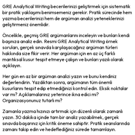
GRE Analytical Writing becerilerinizi geliştirmek için sistematik 
bir pratik yaklaşımı benimsemeniz gerekir. Pratik sürecinde hem 
yazma becerilerinizi hem de argüman analizi yeteneklerinizi 
geliştirmeniz önemlidir.
Öncelikle, geçmiş GRE argümanlarını inceleyin ve bunları kendi 
başınıza analiz edin. Resmi GRE Analytical Writing örnek 
soruları, gerçek sınavda karşılaşacağınız argüman türleri 
hakkında size fikir verir. Her argüman için en az üç farklı 
mantıksal kusur tespit etmeye çalışın ve bunları yazılı olarak 
açıklayın.
Her gün en az bir argüman analizi yazın ve bunu kendiniz 
değerlendirin. Yazdıktan sonra, argümanın tüm önemli 
kusurlarını tespit edip etmediğinizi kontrol edin. Eksik noktalar 
var mı? Açıklamalarınız yeterince ikna edici mi? 
Organizasyonunuz tutarlı mı?
Zamanla yazma hızınızı artırmak için düzenli olarak zamanlı 
yazın. 30 dakika içinde tam bir analiz yazabilmek, gerçek 
sınavda başarınız için kritik öneme sahiptir. Pratik seanslarında 
zamanı takip edin ve hedeflediğiniz sürede tamamlayın.