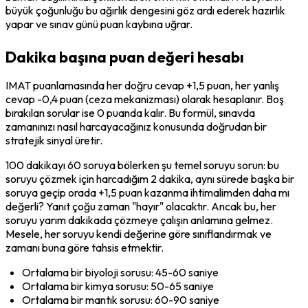
büyük çoğunluğu bu ağırlık dengesini göz ardı ederek hazırlık 
yapar ve sınav günü puan kaybına uğrar.
Dakika başına puan değeri hesabı
IMAT puanlamasında her doğru cevap +1,5 puan, her yanlış 
cevap -0,4 puan (ceza mekanizması) olarak hesaplanır. Boş 
bırakılan sorular ise 0 puanda kalır. Bu formül, sınavda 
zamanınızı nasıl harcayacağınız konusunda doğrudan bir 
stratejik sinyal üretir.
100 dakikayı 60 soruya bölerken şu temel soruyu sorun: bu 
soruyu çözmek için harcadığım 2 dakika, aynı sürede başka bir 
soruya geçip orada +1,5 puan kazanma ihtimalimden daha mı 
değerli? Yanıt çoğu zaman "hayır" olacaktır. Ancak bu, her 
soruyu yarım dakikada çözmeye çalışın anlamına gelmez. 
Mesele, her soruyu kendi değerine göre sınıflandırmak ve 
zamanı buna göre tahsis etmektir.
Ortalama bir biyoloji sorusu: 45-60 saniye
Ortalama bir kimya sorusu: 50-65 saniye
Ortalama bir mantık sorusu: 60-90 saniye