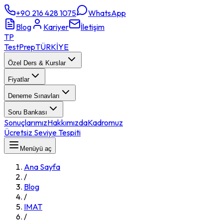
+90 216 428 1075
WhatsApp
Blog
Kariyer
İletişim
TP
TestPrep
TÜRKİYE
Özel Ders & Kurslar
Fiyatlar
Deneme Sınavları
Soru Bankası
Sonuçlarımız
Hakkımızda
Kadromuz
Ücretsiz Seviye Tespiti
Menüyü aç
Ana Sayfa
/
Blog
/
IMAT
/