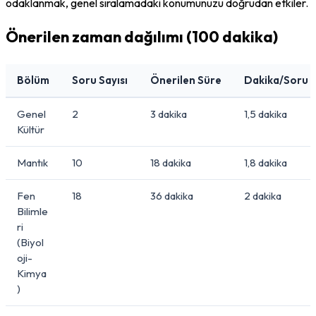
odaklanmak, genel sıralamadaki konumunuzu doğrudan etkiler.
Önerilen zaman dağılımı (100 dakika)
Bölüm
Soru Sayısı
Önerilen Süre
Dakika/Soru 
Genel
2
3 dakika
1,5 dakika
Kültür
Mantık
10
18 dakika
1,8 dakika
Fen
18
36 dakika
2 dakika
Bilimle
ri
(Biyol
oji-
Kimya
)