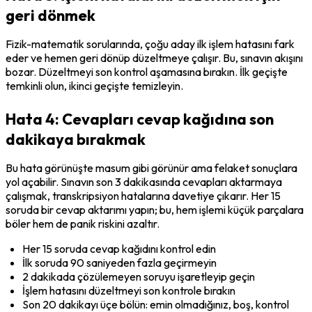
geri dönmek
Fizik-matematik sorularında, çoğu aday ilk işlem hatasını fark 
eder ve hemen geri dönüp düzeltmeye çalışır. Bu, sınavın akışını 
bozar. Düzeltmeyi son kontrol aşamasına bırakın. İlk geçişte 
temkinli olun, ikinci geçişte temizleyin.
Hata 4: Cevapları cevap kağıdına son
dakikaya bırakmak
Bu hata görünüşte masum gibi görünür ama felaket sonuçlara 
yol açabilir. Sınavın son 3 dakikasında cevapları aktarmaya 
çalışmak, transkripsiyon hatalarına davetiye çıkarır. Her 15 
soruda bir cevap aktarımı yapın; bu, hem işlemi küçük parçalara 
böler hem de panik riskini azaltır.
Her 15 soruda cevap kağıdını kontrol edin
İlk soruda 90 saniyeden fazla geçirmeyin
2 dakikada çözülemeyen soruyu işaretleyip geçin
İşlem hatasını düzeltmeyi son kontrole bırakın
Son 20 dakikayı üçe bölün: emin olmadığınız, boş, kontrol