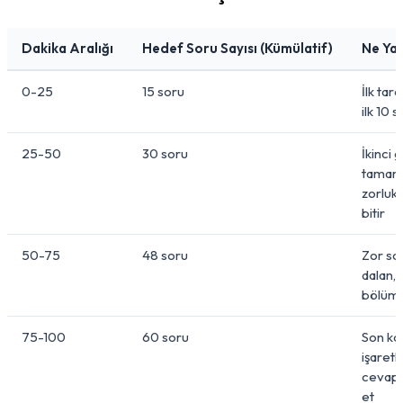
Dakika Aralığı
Hedef Soru Sayısı (Kümülatif)
Ne Yap
0-25
15 soru
İlk tara
ilk 10 
25-50
30 soru
İkinci g
tamaml
zorlukt
bitir
50-75
48 soru
Zor so
dalan, 
bölümü
75-100
60 soru
Son kon
işaretli
cevapl
et