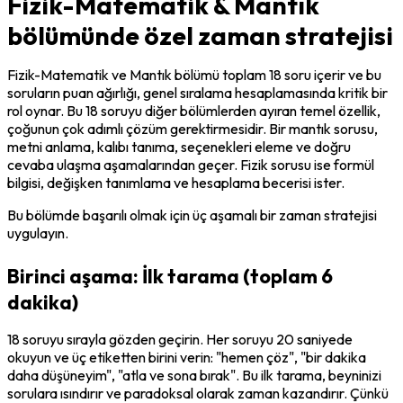
Fizik-Matematik & Mantık
bölümünde özel zaman stratejisi
Fizik-Matematik ve Mantık bölümü toplam 18 soru içerir ve bu 
soruların puan ağırlığı, genel sıralama hesaplamasında kritik bir 
rol oynar. Bu 18 soruyu diğer bölümlerden ayıran temel özellik, 
çoğunun çok adımlı çözüm gerektirmesidir. Bir mantık sorusu, 
metni anlama, kalıbı tanıma, seçenekleri eleme ve doğru 
cevaba ulaşma aşamalarından geçer. Fizik sorusu ise formül 
bilgisi, değişken tanımlama ve hesaplama becerisi ister.
Bu bölümde başarılı olmak için üç aşamalı bir zaman stratejisi 
uygulayın.
Birinci aşama: İlk tarama (toplam 6
dakika)
18 soruyu sırayla gözden geçirin. Her soruyu 20 saniyede 
okuyun ve üç etiketten birini verin: "hemen çöz", "bir dakika 
daha düşüneyim", "atla ve sona bırak". Bu ilk tarama, beyninizi 
sorulara ısındırır ve paradoksal olarak zaman kazandırır. Çünkü 