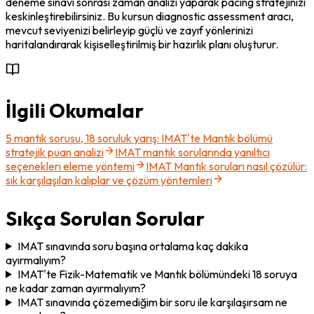
deneme sınavı sonrası zaman analizi yaparak pacing stratejinizi 
keskinleştirebilirsiniz. Bu kursun diagnostic assessment aracı, 
mevcut seviyenizi belirleyip güçlü ve zayıf yönlerinizi 
haritalandırarak kişiselleştirilmiş bir hazırlık planı oluşturur.
İlgili Okumalar
5 mantık sorusu, 18 soruluk yarış: IMAT'te Mantık bölümü
stratejik puan analizi
IMAT mantık sorularında yanıltıcı
seçenekleri eleme yöntemi
IMAT Mantık soruları nasıl çözülür:
sık karşılaşılan kalıplar ve çözüm yöntemleri
Sıkça Sorulan Sorular
IMAT sınavında soru başına ortalama kaç dakika
ayırmalıyım?
IMAT'te Fizik-Matematik ve Mantık bölümündeki 18 soruya
ne kadar zaman ayırmalıyım?
IMAT sınavında çözemediğim bir soru ile karşılaşırsam ne