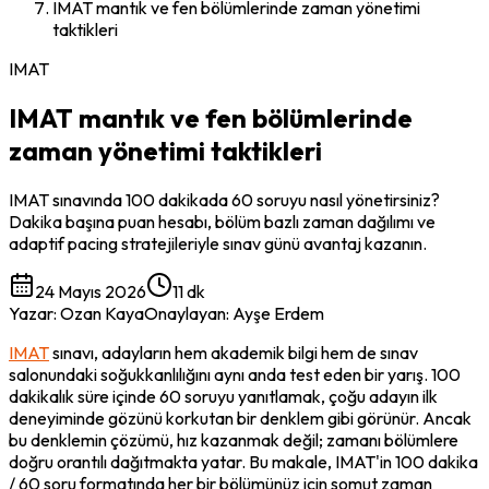
IMAT mantık ve fen bölümlerinde zaman yönetimi
taktikleri
IMAT
IMAT mantık ve fen bölümlerinde
zaman yönetimi taktikleri
IMAT sınavında 100 dakikada 60 soruyu nasıl yönetirsiniz?
Dakika başına puan hesabı, bölüm bazlı zaman dağılımı ve
adaptif pacing stratejileriyle sınav günü avantaj kazanın.
24 Mayıs 2026
11 dk
Yazar
:
Ozan Kaya
Onaylayan
:
Ayşe Erdem
IMAT
 sınavı, adayların hem akademik bilgi hem de sınav 
salonundaki soğukkanlılığını aynı anda test eden bir yarış. 100 
dakikalık süre içinde 60 soruyu yanıtlamak, çoğu adayın ilk 
deneyiminde gözünü korkutan bir denklem gibi görünür. Ancak 
bu denklemin çözümü, hız kazanmak değil; zamanı bölümlere 
doğru orantılı dağıtmakta yatar. Bu makale, IMAT'in 100 dakika 
/ 60 soru formatında her bir bölümünüz için somut zaman 