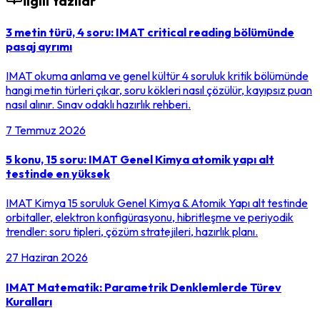
İlgili Yazılar
3 metin türü, 4 soru: IMAT critical reading bölümünde
pasaj ayrımı
IMAT okuma anlama ve genel kültür 4 soruluk kritik bölümünde
hangi metin türleri çıkar, soru kökleri nasıl çözülür, kayıpsız puan
nasıl alınır. Sınav odaklı hazırlık rehberi.
7 Temmuz 2026
5 konu, 15 soru: IMAT Genel Kimya atomik yapı alt
testinde en yüksek
IMAT Kimya 15 soruluk Genel Kimya & Atomik Yapı alt testinde
orbitaller, elektron konfigürasyonu, hibritleşme ve periyodik
trendler: soru tipleri, çözüm stratejileri, hazırlık planı.
27 Haziran 2026
IMAT Matematik: Parametrik Denklemlerde Türev
Kuralları