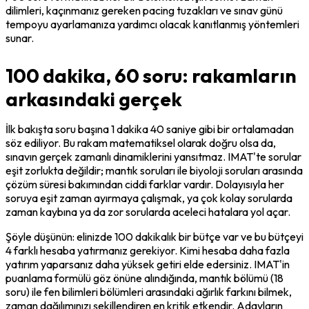
dilimleri, kaçınmanız gereken pacing tuzakları ve sınav günü 
tempoyu ayarlamanıza yardımcı olacak kanıtlanmış yöntemleri 
sunar.
100 dakika, 60 soru: rakamların
arkasındaki gerçek
İlk bakışta soru başına 1 dakika 40 saniye gibi bir ortalamadan 
söz ediliyor. Bu rakam matematiksel olarak doğru olsa da, 
sınavın gerçek zamanlı dinamiklerini yansıtmaz. IMAT'te sorular 
eşit zorlukta değildir; mantık soruları ile biyoloji soruları arasında 
çözüm süresi bakımından ciddi farklar vardır. Dolayısıyla her 
soruya eşit zaman ayırmaya çalışmak, ya çok kolay sorularda 
zaman kaybına ya da zor sorularda aceleci hatalara yol açar.
Şöyle düşünün: elinizde 100 dakikalık bir bütçe var ve bu bütçeyi 
4 farklı hesaba yatırmanız gerekiyor. Kimi hesaba daha fazla 
yatırım yaparsanız daha yüksek getiri elde edersiniz. IMAT'in 
puanlama formülü göz önüne alındığında, mantık bölümü (18 
soru) ile fen bilimleri bölümleri arasındaki ağırlık farkını bilmek, 
zaman dağılımınızı şekillendiren en kritik etkendir. Adayların 