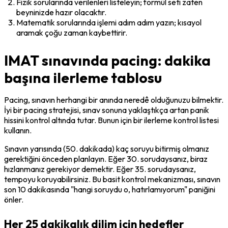
Fizik sorularında verilenleri listeleyin; formül seti zaten 
beyninizde hazır olacaktır.
Matematik sorularında işlemi adım adım yazın; kısayol 
aramak çoğu zaman kaybettirir.
IMAT sınavında pacing: dakika
başına ilerleme tablosu
Pacing, sınavın herhangi bir anında neredê olduğunuzu bilmektir. 
İyi bir pacing stratejisi, sınav sonuna yaklaştıkça artan panik 
hissini kontrol altında tutar. Bunun için bir ilerleme kontrol listesi 
kullanın.
Sınavın yarısında (50. dakikada) kaç soruyu bitirmiş olmanız 
gerektiğini önceden planlayın. Eğer 30. sorudaysanız, biraz 
hızlanmanız gerekiyor demektir. Eğer 35. sorudaysanız, 
tempoyu koruyabilirsiniz. Bu basit kontrol mekanizması, sınavın 
son 10 dakikasında "hangi soruydu o, hatırlamıyorum" paniğini 
önler.
Her 25 dakikalık dilim için hedefler