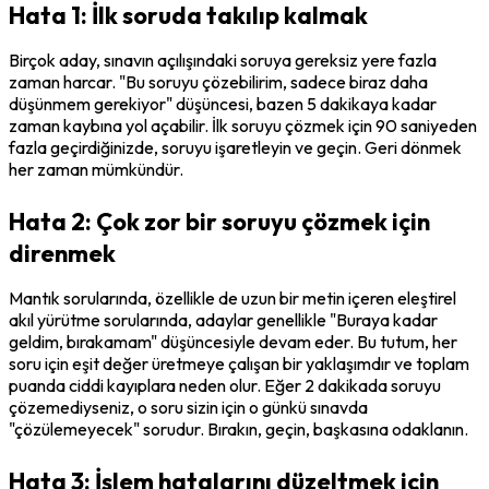
Hata 1: İlk soruda takılıp kalmak
Birçok aday, sınavın açılışındaki soruya gereksiz yere fazla 
zaman harcar. "Bu soruyu çözebilirim, sadece biraz daha 
düşünmem gerekiyor" düşüncesi, bazen 5 dakikaya kadar 
zaman kaybına yol açabilir. İlk soruyu çözmek için 90 saniyeden 
fazla geçirdiğinizde, soruyu işaretleyin ve geçin. Geri dönmek 
her zaman mümkündür.
Hata 2: Çok zor bir soruyu çözmek için
direnmek
Mantık sorularında, özellikle de uzun bir metin içeren eleştirel 
akıl yürütme sorularında, adaylar genellikle "Buraya kadar 
geldim, bırakamam" düşüncesiyle devam eder. Bu tutum, her 
soru için eşit değer üretmeye çalışan bir yaklaşımdır ve toplam 
puanda ciddi kayıplara neden olur. Eğer 2 dakikada soruyu 
çözemediyseniz, o soru sizin için o günkü sınavda 
"çözülemeyecek" sorudur. Bırakın, geçin, başkasına odaklanın.
Hata 3: İşlem hatalarını düzeltmek için