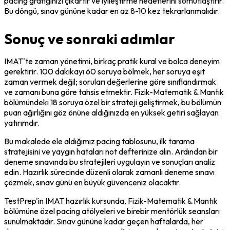
pacing grafiğinizi çıkartır ve iyileştirme hedeflerini somutlaştırır. 
Bu döngü, sınav gününe kadar en az 8-10 kez tekrarlanmalıdır.
Sonuç ve sonraki adımlar
IMAT'te zaman yönetimi, birkaç pratik kural ve bolca deneyim 
gerektirir. 100 dakikayı 60 soruya bölmek, her soruya eşit 
zaman vermek değil; soruları değerlerine göre sınıflandırmak 
ve zamanı buna göre tahsis etmektir. Fizik-Matematik & Mantık 
bölümündeki 18 soruya özel bir strateji geliştirmek, bu bölümün 
puan ağırlığını göz önüne aldığınızda en yüksek getiri sağlayan 
yatırımdır.
Bu makalede ele aldığımız pacing tablosunu, ilk tarama 
stratejisini ve yaygın hataları not defterinize alın. Ardından bir 
deneme sınavında bu stratejileri uygulayın ve sonuçları analiz 
edin. Hazırlık sürecinde düzenli olarak zamanlı deneme sınavı 
çözmek, sınav günü en büyük güvenceniz olacaktır.
TestPrep'in IMAT hazırlık kursunda, Fizik-Matematik & Mantık 
bölümüne özel pacing atölyeleri ve birebir mentörlük seansları 
sunulmaktadır. Sınav gününe kadar geçen haftalarda, her 