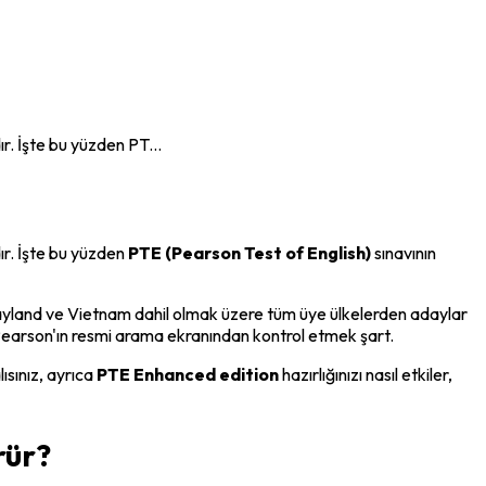
r. İşte bu yüzden PT...
ır. İşte bu yüzden 
PTE (Pearson Test of English)
 sınavının 
ayland ve Vietnam dahil olmak üzere tüm üye ülkelerden adaylar 
ini Pearson'ın resmi arama ekranından kontrol etmek şart.
sınız, ayrıca 
PTE Enhanced edition
 hazırlığınızı nasıl etkiler, 
rür?