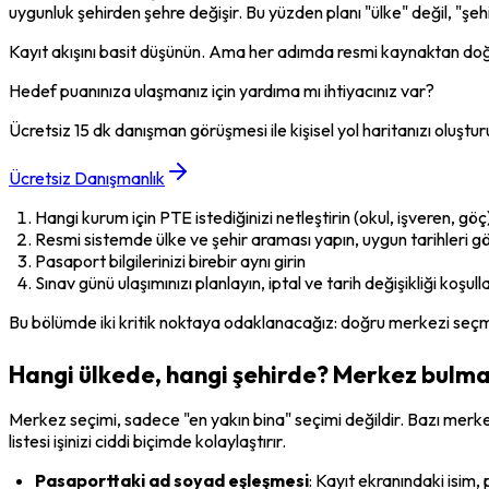
uygunluk şehirden şehre değişir. Bu yüzden planı "ülke" değil, "şeh
Kayıt akışını basit düşünün. Ama her adımda resmi kaynaktan doğ
Hedef puanınıza ulaşmanız için yardıma mı ihtiyacınız var?
Ücretsiz 15 dk danışman görüşmesi ile kişisel yol haritanızı oluştur
Ücretsiz Danışmanlık
Hangi kurum için PTE istediğinizi netleştirin (okul, işveren, göç
Resmi sistemde ülke ve şehir araması yapın, uygun tarihleri g
Pasaport bilgilerinizi birebir aynı girin
Sınav günü ulaşımınızı planlayın, iptal ve tarih değişikliği koşull
Bu bölümde iki kritik noktaya odaklanacağız: doğru merkezi se
Hangi ülkede, hangi şehirde? Merkez bulmayı
Merkez seçimi, sadece "en yakın bina" seçimi değildir. Bazı merkezl
listesi işinizi ciddi biçimde kolaylaştırır.
Pasaporttaki ad soyad eşleşmesi
: Kayıt ekranındaki isim, 