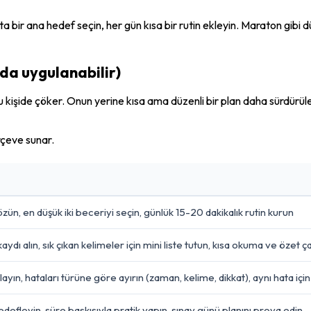
ta bir ana hedef seçin, her gün kısa bir rutin ekleyin. Maraton gibi d
oda uygulanabilir)
u kişide çöker. Onun yerine kısa ama düzenli bir plan daha sürdürüle
rçeve sunar.
ün, en düşük iki beceriyi seçin, günlük 15-20 dakikalık rutin kurun
ı alın, sık çıkan kelimeler için mini liste tutun, kısa okuma ve özet ça
n, hataları türüne göre ayırın (zaman, kelime, dikkat), aynı hata için
hedefleyin, süre baskısıyla pratik yapın, sınav günü planını prova edin