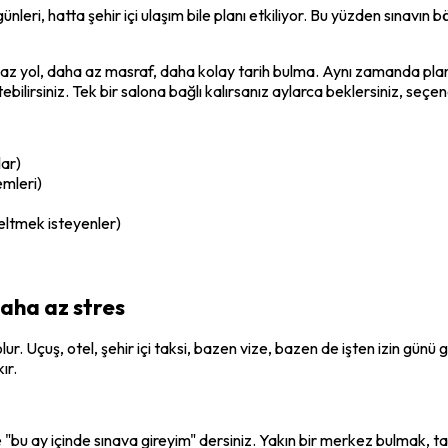
 günleri, hatta şehir içi ulaşım bile planı etkiliyor. Bu yüzden sınavın
yol, daha az masraf, daha kolay tarih bulma. Aynı zamanda plan B ş
ebilirsiniz. Tek bir salona bağlı kalırsanız aylarca beklersiniz, seçen
lar)
emleri)
eltmek isteyenler)
daha az stres
 Uçuş, otel, şehir içi taksi, bazen vize, bazen de işten izin günü 
ır.
"bu ay içinde sınava gireyim" dersiniz. Yakın bir merkez bulmak, tak