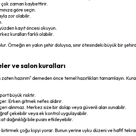
 çok zaman kaybettirir.
mınıza göre seçin.
la zor olabilir.
n.
u yüzden kayıt öncesi okuyun.
ez kuralları farklı olabilir.
 Örneğin en yakın şehir doluysa, sınır ötesindeki büyük bir şehirde 
ler ve salon kuralları
n zaten hazırım" demeden önce temel hazırlıkları tamamlayın. Kural
port büyük risktir.
er. Erken gitmek nefes aldırır.
çeri alınmaz. Merkez size bir dolap veya güvenli alan sunabilir.
ğraf çekebilir veya ek kontrol uygulayabilir.
t dağınıklığı bile puanı etkileyebilir.
bitirmek çoğu kişiyi yorar. Bunun yerine uyku düzeni ve hafif tekra