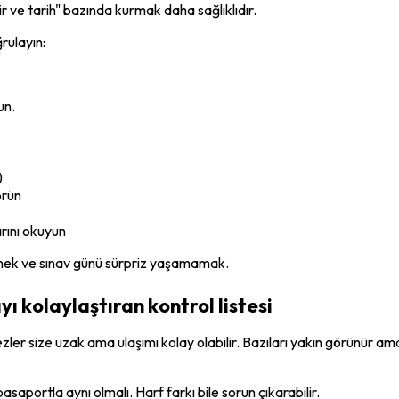
ir ve tarih" bazında kurmak daha sağlıklıdır.
rulayın:
un.
)
örün
arını okuyun
çmek ve sınav günü sürpriz yaşamamak.
 kolaylaştıran kontrol listesi
er size uzak ama ulaşımı kolay olabilir. Bazıları yakın görünür ama t
pasaportla aynı olmalı. Harf farkı bile sorun çıkarabilir.