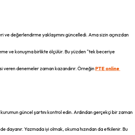
ri ve değerlendirme yaklaşımını güncelledi. Ama sizin açınızdan 
me ve konuşma birlikte ölçülür. Bu yüzden "tek beceriye 
issi veren denemeler zaman kazandırır. Örneğin 
PTE online 
gili kurumun güncel şartını kontrol edin. Ardından gerçekçi bir zaman 
de dayanır. Yazmada iyi olmak, okuma hızından da etkilenir. Bu 