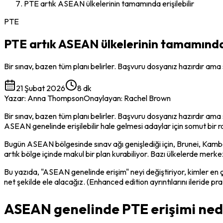
PTE artık ASEAN ülkelerinin tamamında erişilebilir
PTE
PTE artık ASEAN ülkelerinin tamamında e
Bir sınav, bazen tüm planı belirler. Başvuru dosyanız hazırdır ama 
21 Şubat 2026
8 dk
Yazar
:
Anna Thompson
Onaylayan
:
Rachel Brown
Bir sınav, bazen tüm planı belirler. Başvuru dosyanız hazırdır ama 
ASEAN genelinde erişilebilir hale gelmesi adaylar için somut bir
Bugün ASEAN bölgesinde sınav ağı genişlediği için, Brunei, Kamb
artık bölge içinde makul bir plan kurabiliyor. Bazı ülkelerde merke
Bu yazıda, "ASEAN genelinde erişim" neyi değiştiriyor, kimler en 
net şekilde ele alacağız. (Enhanced edition ayrıntılarını ileride p
ASEAN genelinde PTE erişimi nede