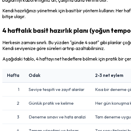
Kendi hazırlığınızı yönetmek için basit bir yöntem kullanın: Her haf
bitişe ulaşır.
4 haftalık basit hazırlık planı (yoğun temp
Herkesin zamanı sınırlı. Bu yüzden "günde 4 saat" gibi planlar çoğ
Kendi seviyenize göre süreleri artırıp azaltabilirsiniz.
Aşağıdaki tablo, 4 haftayı net hedeflere bölmek için pratik bir çe
Hafta
Odak
2-3 net eylem
1
Seviye tespiti ve zayıf alanlar
Kısa bir deneme çöz
2
Günlük pratik ve kelime
Her gün konuşma kayd
3
Deneme sınavı ve hata analizi
Tam deneme uygulayı
4
Zaman yönetimi ve tekrar
Zor soru tiplerini 