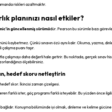
amanda riskleri azaltmaktır.
ık planınızı nasıl etkiler?
ic'in güncellenmiş sürümü
dür. Pearson bu sürümle bazı görevle
önünü kaybetmez. Çünkü sınavın özü aynı kalır. Okuma, yazma, dinle
çalışma puanı taşır.
a çalışmayı daha değerli hale getirir. Bu noktada, gerçek sınav h
rlandığınızı ölçebilirsiniz.
ın, hedef skoru netleştirin
hedef skor. İkincisi zaman çizelgesi.
veren farklı ister, göç programı farklı isteyebilir. Bu yüzden önce il
e bağlıdır. Konuşma bölümünde iyi olmak, dinleme ve kelime gücüne 