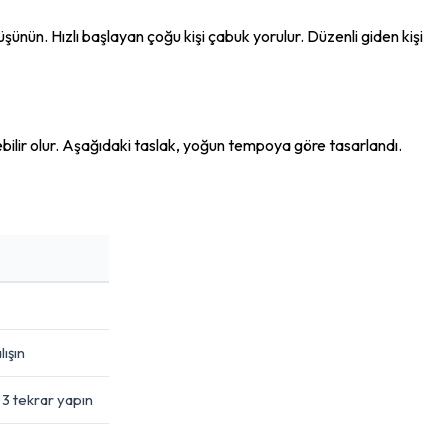
üşünün. Hızlı başlayan çoğu kişi çabuk yorulur. Düzenli giden kişi 
bilir olur. Aşağıdaki taslak, yoğun tempoya göre tasarlandı. 
lışın
 3 tekrar yapın