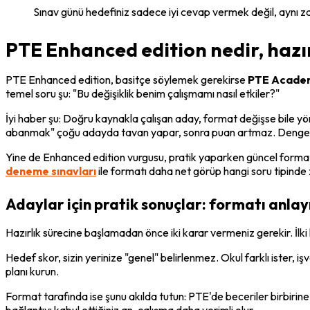
Sınav günü hedefiniz sadece iyi cevap vermek değil, aynı z
PTE Enhanced edition nedir, hazırl
PTE Enhanced edition, basitçe söylemek gerekirse 
PTE Academ
temel soru şu: "Bu değişiklik benim çalışmamı nasıl etkiler?"
İyi haber şu: Doğru kaynakla çalışan aday, format değişse bile y
abanmak" çoğu adayda tavan yapar, sonra puan artmaz. Dengeli 
Yine de Enhanced edition vurgusu, pratik yaparken güncel formatl
deneme sınavları
 ile formatı daha net görüp hangi soru tipinde zo
Adaylar için pratik sonuçlar: formatı anlay
Hazırlık sürecine başlamadan önce iki karar vermeniz gerekir. İlki 
Hedef skor, sizin yerinize "genel" belirlenmez. Okul farklı ister, iş
planı kurun.
Format tarafında ise şunu akılda tutun: PTE'de beceriler birbirin
bağlantıyı kabul ettiğiniz an, çalışma daha verimli olur.