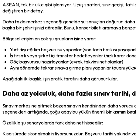
ASEAN, tek bir ülke gibi işlemiyor. Uçuş saatleri, sınır geçişi, tatil
değiştiren bir detay.
Daha fazla merkez seçeneği genelde şu sonuçları doğurur: daha az 
başka bir şehir işinizi görebilir. Bunu, konser bileti aramaya benzet
Bölgesel erişim en çok şu grupların işine yarar:
Yurt dışı eğitim başvurusu yapanlar (son tarih baskısı yaşayan
İş fırsatı veya şirket içi transfer hedefleyenler (hızlı karar dön
Göç başvurusu hazırlayanlar (evrak takvimi net olanlar)
Aynı dönemde tekrar sınava girme planı yapanlar (puanı yüks
Aşağıdaki iki başlık, işin pratik tarafını daha görünür kılar.
Daha az yolculuk, daha fazla sınav tarihi, 
Sınav merkezine gitmek bazen sınavın kendisinden daha yorucu olur.
seçenekleri arttığında, çoğu aday bu yükün önemli bir kısmını bırak
Özellikle şu senaryolarda fark daha net hissedilir:
Kısa sürede skor almak istiyorsunuzdur. Başvuru tarihi yakındır ve 