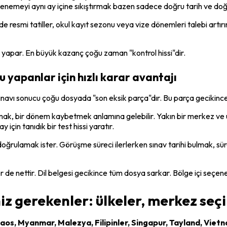
 denemeyi aynı ay içine sıkıştırmak bazen sadece doğru tarih ve do
smi tatiller, okul kayıt sezonu veya vize dönemleri talebi artırır. Yi
 yapar. En büyük kazanç çoğu zaman "kontrol hissi"dir.
 yapanlar için hızlı karar avantajı
sınavı sonucu çoğu dosyada "son eksik parça"dır. Bu parça gecikince
rmak, bir dönem kaybetmek anlamına gelebilir. Yakın bir merkez v
 için tanıdık bir test hissi yaratır.
zlı doğrulamak ister. Görüşme süreci ilerlerken sınav tarihi bulmak, 
r de nettir. Dil belgesi gecikince tüm dosya sarkar. Bölge içi seçenek
z gerekenler: ülkeler, merkez seçi
os, Myanmar, Malezya, Filipinler, Singapur, Tayland, Viet