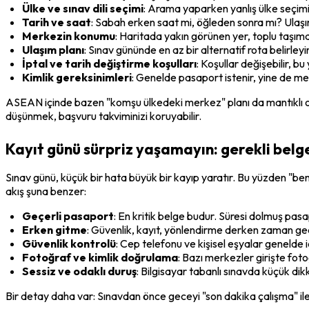
Ülke ve sınav dili seçimi
: Arama yaparken yanlış ülke seçimi
Tarih ve saat
: Sabah erken saat mi, öğleden sonra mı? Ulaşı
Merkezin konumu
: Haritada yakın görünen yer, toplu taşımay
Ulaşım planı
: Sınav gününde en az bir alternatif rota belirleyi
İptal ve tarih değiştirme koşulları
: Koşullar değişebilir, b
Kimlik gereksinimleri
: Genelde pasaport istenir, yine de merk
ASEAN içinde bazen "komşu ülkedeki merkez" planı da mantıklı olur.
düşünmek, başvuru takviminizi koruyabilir.
Kayıt günü sürpriz yaşamayın: gerekli belge
Sınav günü, küçük bir hata büyük bir kayıp yaratır. Bu yüzden "be
akış şuna benzer:
Geçerli pasaport
: En kritik belge budur. Süresi dolmuş pasa
Erken gitme
: Güvenlik, kayıt, yönlendirme derken zaman geç
Güvenlik kontrolü
: Cep telefonu ve kişisel eşyalar genelde i
Fotoğraf ve kimlik doğrulama
: Bazı merkezler girişte foto
Sessiz ve odaklı duruş
: Bilgisayar tabanlı sınavda küçük dikka
Bir detay daha var: Sınavdan önce geceyi "son dakika çalışma" ile 