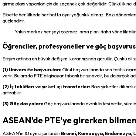
girme planı yapanlar için de seçenek çok değerlidir. Çünkü ikinci
Elbette her ülkede her hafta aynı yoğunluk olmaz. Bazı dönemlerde re
güçlendirir.
Yakın merkez her şeyi çözmez, ama planı daha yönetilebilir
Öğrenciler, profesyoneller ve göç başvurusu
Erişim artınca en büyük değişim, karar hızında görülür. Çünkü dil 
(1) Üniversite başvuruları:
 Okul başvurularında son tarih kaçı
verir. Bu arada PTE bilgisayar tabanlı bir sınavdır, bu da birçok aday
(2) İş teklifleri ve şirket içi transferler:
 Bazı şirketler dili hı
artırabilir.
(3) Göç dosyaları:
 Göç başvurularında evrak listesi nettir, sürele
ASEAN'de PTE'ye girerken bilmeni
ASEAN'in 10 üyesi şunlardır: 
Brunei, Kamboçya, Endonezya, La