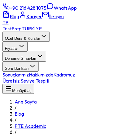
+90 216 428 1075
WhatsApp
Blog
Kariyer
İletişim
TP
TestPrep
TÜRKİYE
Özel Ders & Kurslar
Fiyatlar
Deneme Sınavları
Soru Bankası
Sonuçlarımız
Hakkımızda
Kadromuz
Ücretsiz Seviye Tespiti
Menüyü aç
Ana Sayfa
/
Blog
/
PTE Academic
/