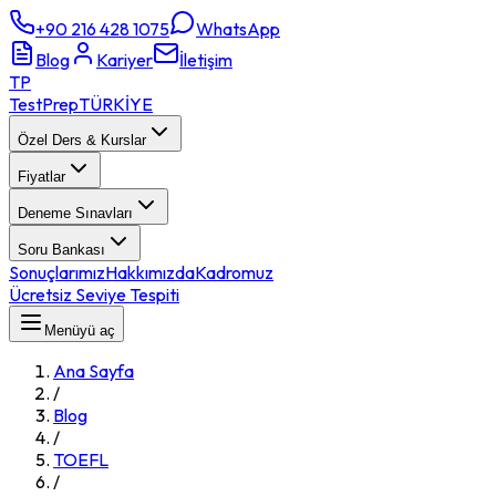
+90 216 428 1075
WhatsApp
Blog
Kariyer
İletişim
TP
TestPrep
TÜRKİYE
Özel Ders & Kurslar
Fiyatlar
Deneme Sınavları
Soru Bankası
Sonuçlarımız
Hakkımızda
Kadromuz
Ücretsiz Seviye Tespiti
Menüyü aç
Ana Sayfa
/
Blog
/
TOEFL
/