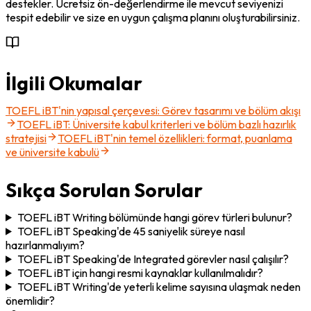
destekler. Ücretsiz ön-değerlendirme ile mevcut seviyenizi 
tespit edebilir ve size en uygun çalışma planını oluşturabilirsiniz.
İlgili Okumalar
TOEFL iBT'nin yapısal çerçevesi: Görev tasarımı ve bölüm akışı
TOEFL iBT: Üniversite kabul kriterleri ve bölüm bazlı hazırlık
stratejisi
TOEFL iBT'nin temel özellikleri: format, puanlama
ve üniversite kabulü
Sıkça Sorulan Sorular
TOEFL iBT Writing bölümünde hangi görev türleri bulunur?
TOEFL iBT Speaking'de 45 saniyelik süreye nasıl
hazırlanmalıyım?
TOEFL iBT Speaking'de Integrated görevler nasıl çalışılır?
TOEFL iBT için hangi resmi kaynaklar kullanılmalıdır?
TOEFL iBT Writing'de yeterli kelime sayısına ulaşmak neden
önemlidir?