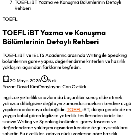
TOEFL iBT Yazma ve Konuşma Bölümlerinin Detaylı
Rehberi
TOEFL
TOEFL iBT Yazma ve Konuşma
Bölümlerinin Detaylı Rehberi
TOEFL iBT ve IELTS Academic arasında Writing ile Speaking
bölümlerinin görev yapısı, değerlendirme kriterleri ve hazırlık
yaklaşımı açısından farklarını keşfedin.
20 Mayıs 2026
8 dk
Yazar
:
David Kim
Onaylayan
:
Can Öztürk
İngilizce yeterlilik sınavlarında başarılı bir sonuç elde etmek, 
yalnızca dil bilgisine değil aynı zamanda sınavların kendine özgü 
yapılarını anlamaya da bağlıdır. 
TOEFL
 iBT, dünya genelinde en 
yaygın kabul gören İngilizce yeterlilik testlerinden biridir; bu 
sınavın Writing ve Speaking bölümleri, görev tasarımı ve 
değerlendirme yaklaşımı açısından kendine özgü ayrıcalıklara 
sahiptir. Bu özellikler, adayın güçlü yönlerine göre hazırlık 