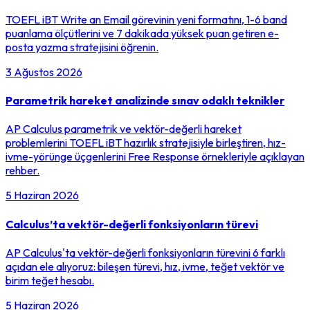
TOEFL iBT Write an Email görevinin yeni formatını, 1-6 band
puanlama ölçütlerini ve 7 dakikada yüksek puan getiren e-
posta yazma stratejisini öğrenin.
3 Ağustos 2026
Parametrik hareket analizinde sınav odaklı teknikler
AP Calculus parametrik ve vektör-değerli hareket
problemlerini TOEFL iBT hazırlık stratejisiyle birleştiren, hız-
ivme-yörünge üçgenlerini Free Response örnekleriyle açıklayan
rehber.
5 Haziran 2026
Calculus’ta vektör-değerli fonksiyonların türevi
AP Calculus'ta vektör-değerli fonksiyonların türevini 6 farklı
açıdan ele alıyoruz: bileşen türevi, hız, ivme, teğet vektör ve
birim teğet hesabı.
5 Haziran 2026