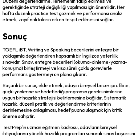
Düzenli değerlendirme, ilerlemenin takip edilmesi ve 
gerektiğinde strateji değişikliği yapılması için önemlidir. Her 
hafta düzenli practice test çözmek ve performansı analiz 
etmek, zayıf noktaların erken tespit edilmesini sağlar.
Sonuç
TOEFL iBT, Writing ve Speaking becerilerini entegre bir 
yaklaşımla değerlendiren kapsamlı bir İngilizce yeterlilik 
sınavıdır. Sınav, entegre becerileri (okuma-dinleme-yazma-
konuşma) birleştirmeyi ve kısa süreli çoklu görevlerle 
performans göstermeyi ön plana çıkarır.
Başarılı bir sonuç elde etmek, adayın bireysel beceri profiline, 
güçlü yönlerine ve hedeflediği programın gereksinimlerine 
uygun bir hazırlık stratejisi belirlemesine bağlıdır. Sistematik 
hazırlık, düzenli pratik ve değerlendirme kriterlerinin 
derinlemesine anlaşılması, hedef puana ulaşmak için kritik 
öneme sahiptir.
TestPrep'in uzman eğitmen kadrosu, adayların bireysel 
ihtiyaçlarına yönelik hazırlık programları sunarak sınav başarısını 