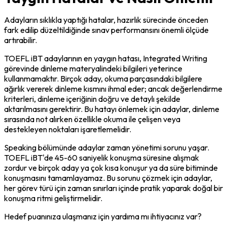
Adayların sıklıkla yaptığı hatalar, hazırlık sürecinde önceden 
fark edilip düzeltildiğinde sınav performansını önemli ölçüde 
artırabilir.
TOEFL iBT adaylarının en yaygın hatası, Integrated Writing 
görevinde dinleme materyalindeki bilgileri yeterince 
kullanmamaktır. Birçok aday, okuma parçasındaki bilgilere 
ağırlık vererek dinleme kısmını ihmal eder; ancak değerlendirme 
kriterleri, dinleme içeriğinin doğru ve detaylı şekilde 
aktarılmasını gerektirir. Bu hatayı önlemek için adaylar, dinleme 
sırasında not alırken özellikle okuma ile çelişen veya 
destekleyen noktaları işaretlemelidir.
Speaking bölümünde adaylar zaman yönetimi sorunu yaşar. 
TOEFL iBT'de 45-60 saniyelik konuşma süresine alışmak 
zordur ve birçok aday ya çok kısa konuşur ya da süre bitiminde 
konuşmasını tamamlayamaz. Bu sorunu çözmek için adaylar, 
her görev türü için zaman sınırları içinde pratik yaparak doğal bir 
konuşma ritmi geliştirmelidir.
Hedef puanınıza ulaşmanız için yardıma mı ihtiyacınız var?