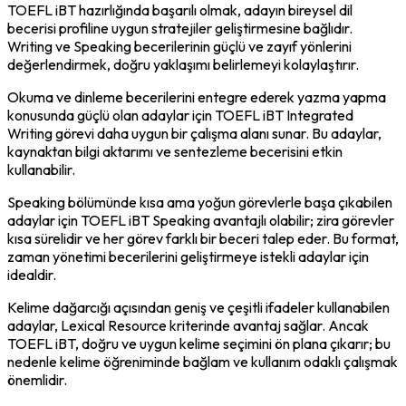
TOEFL iBT hazırlığında başarılı olmak, adayın bireysel dil 
becerisi profiline uygun stratejiler geliştirmesine bağlıdır. 
Writing ve Speaking becerilerinin güçlü ve zayıf yönlerini 
değerlendirmek, doğru yaklaşımı belirlemeyi kolaylaştırır.
Okuma ve dinleme becerilerini entegre ederek yazma yapma 
konusunda güçlü olan adaylar için TOEFL iBT Integrated 
Writing görevi daha uygun bir çalışma alanı sunar. Bu adaylar, 
kaynaktan bilgi aktarımı ve sentezleme becerisini etkin 
kullanabilir.
Speaking bölümünde kısa ama yoğun görevlerle başa çıkabilen 
adaylar için TOEFL iBT Speaking avantajlı olabilir; zira görevler 
kısa sürelidir ve her görev farklı bir beceri talep eder. Bu format, 
zaman yönetimi becerilerini geliştirmeye istekli adaylar için 
idealdir.
Kelime dağarcığı açısından geniş ve çeşitli ifadeler kullanabilen 
adaylar, Lexical Resource kriterinde avantaj sağlar. Ancak 
TOEFL iBT, doğru ve uygun kelime seçimini ön plana çıkarır; bu 
nedenle kelime öğreniminde bağlam ve kullanım odaklı çalışmak 
önemlidir.