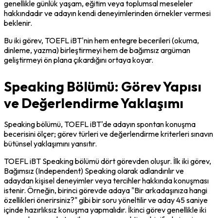
genellikle günlük yaşam, eğitim veya toplumsal meseleler 
hakkındadır ve adayın kendi deneyimlerinden örnekler vermesi 
beklenir.
Bu iki görev, TOEFL iBT'nin hem entegre becerileri (okuma, 
dinleme, yazma) birleştirmeyi hem de bağımsız argüman 
geliştirmeyi ön plana çıkardığını ortaya koyar.
Speaking Bölümü: Görev Yapısı
ve Değerlendirme Yaklaşımı
Speaking bölümü, TOEFL iBT'de adayın spontan konuşma 
becerisini ölçer; görev türleri ve değerlendirme kriterleri sınavın 
bütünsel yaklaşımını yansıtır.
TOEFL iBT Speaking bölümü dört görevden oluşur. İlk iki görev, 
Bağımsız (Independent) Speaking olarak adlandırılır ve 
adaydan kişisel deneyimler veya tercihler hakkında konuşması 
istenir. Örneğin, birinci görevde adaya "Bir arkadaşınıza hangi 
özellikleri önerirsiniz?" gibi bir soru yöneltilir ve aday 45 saniye 
içinde hazırlıksız konuşma yapmalıdır. İkinci görev genellikle iki 