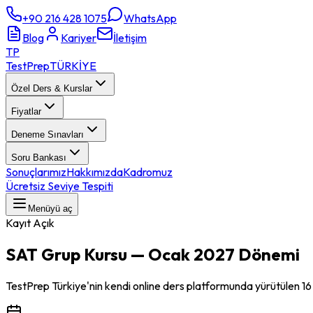
+90 216 428 1075
WhatsApp
Blog
Kariyer
İletişim
TP
TestPrep
TÜRKİYE
Özel Ders & Kurslar
Fiyatlar
Deneme Sınavları
Soru Bankası
Sonuçlarımız
Hakkımızda
Kadromuz
Ücretsiz Seviye Tespiti
Menüyü aç
Kayıt Açık
SAT
Grup Kursu —
Ocak 2027
Dönemi
TestPrep Türkiye'nin kendi online ders platformunda yürütülen
16