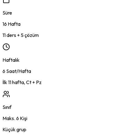
Süre
16
Hafta
11
ders +
5
çözüm
Haftalık
6 Saat/Hafta
İlk
11
hafta, Ct + Pz
Sınıf
Maks. 6 Kişi
Küçük grup