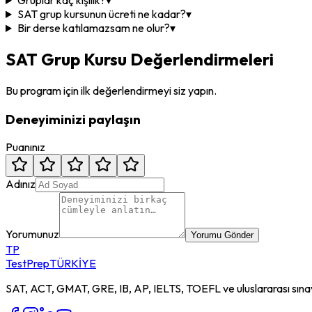
Gruplar kaç kişilik?
▾
SAT grup kursunun ücreti ne kadar?
▾
Bir derse katılamazsam ne olur?
▾
SAT Grup Kursu Değerlendirmeleri
Bu program için ilk değerlendirmeyi siz yapın.
Deneyiminizi paylaşın
Puanınız
Adınız
Yorumunuz
Yorumu Gönder
TP
TestPrep
TÜRKİYE
SAT, ACT, GMAT, GRE, IB, AP, IELTS, TOEFL ve uluslararası sınavl