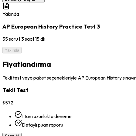
Yakında
AP European History Practice Test 3
55
soru
|
3 saat 15 dk
Yakında
Fiyatlandırma
Tekli test veya paket seçenekleriyle AP European History sınavın
Tekli Test
₺572
1 tam uzunlukta deneme
Detaylı puan raporu