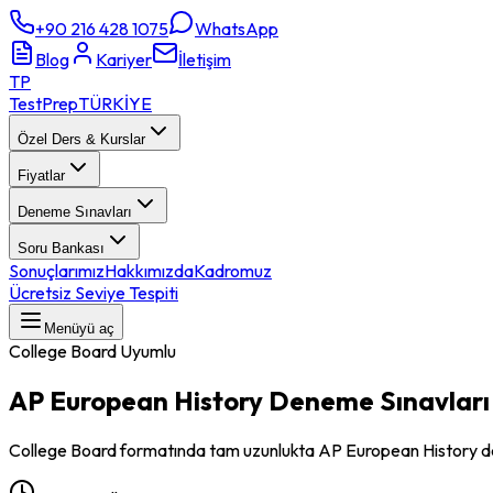
+90 216 428 1075
WhatsApp
Blog
Kariyer
İletişim
TP
TestPrep
TÜRKİYE
Özel Ders & Kurslar
Fiyatlar
Deneme Sınavları
Soru Bankası
Sonuçlarımız
Hakkımızda
Kadromuz
Ücretsiz Seviye Tespiti
Menüyü aç
College Board Uyumlu
AP European History
Deneme Sınavları
College Board formatında tam uzunlukta AP European History de