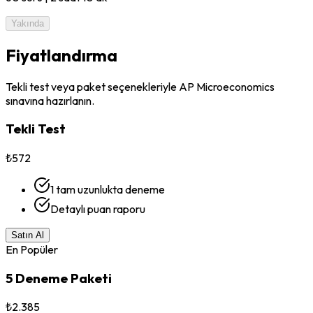
Yakında
Fiyatlandırma
Tekli test veya paket seçenekleriyle AP Microeconomics
sınavına hazırlanın.
Tekli Test
₺572
1 tam uzunlukta deneme
Detaylı puan raporu
Satın Al
En Popüler
5 Deneme Paketi
₺2.385