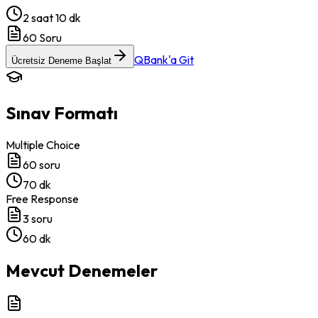
2 saat 10 dk
60
Soru
QBank'a Git
Ücretsiz Deneme Başlat
Sınav Formatı
Multiple Choice
60
soru
70 dk
Free Response
3
soru
60 dk
Mevcut Denemeler