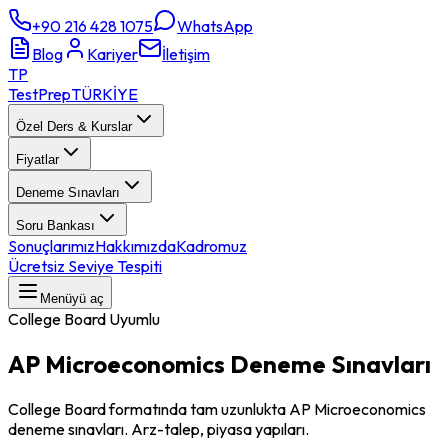
+90 216 428 1075
WhatsApp
Blog
Kariyer
İletişim
TP
TestPrep
TÜRKİYE
Özel Ders & Kurslar
Fiyatlar
Deneme Sınavları
Soru Bankası
Sonuçlarımız
Hakkımızda
Kadromuz
Ücretsiz Seviye Tespiti
Menüyü aç
College Board Uyumlu
AP Microeconomics
Deneme Sınavları
College Board formatında tam uzunlukta AP Microeconomics
deneme sınavları. Arz-talep, piyasa yapıları.