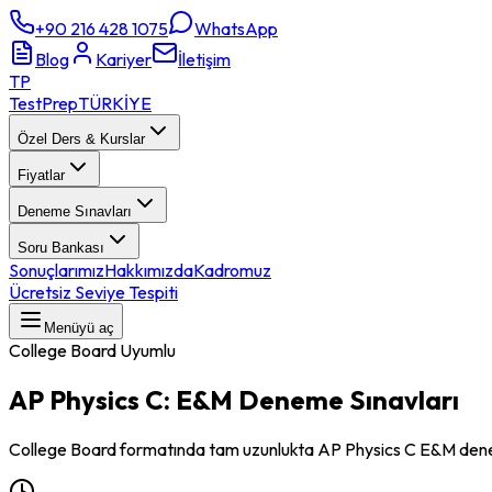
+90 216 428 1075
WhatsApp
Blog
Kariyer
İletişim
TP
TestPrep
TÜRKİYE
Özel Ders & Kurslar
Fiyatlar
Deneme Sınavları
Soru Bankası
Sonuçlarımız
Hakkımızda
Kadromuz
Ücretsiz Seviye Tespiti
Menüyü aç
College Board Uyumlu
AP Physics C: E&M
Deneme Sınavları
College Board formatında tam uzunlukta AP Physics C E&M denem