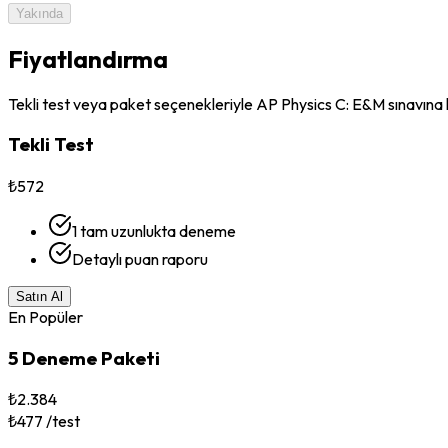
Yakında
Fiyatlandırma
Tekli test veya paket seçenekleriyle AP Physics C: E&M sınavına h
Tekli Test
₺572
1 tam uzunlukta deneme
Detaylı puan raporu
Satın Al
En Popüler
5 Deneme Paketi
₺2.384
₺477 /test