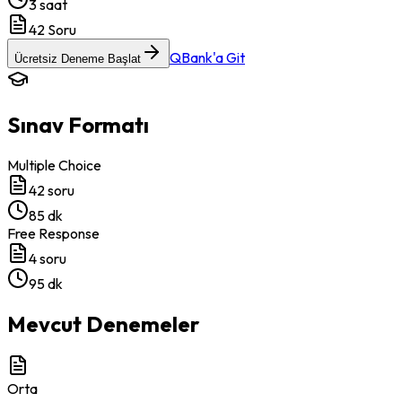
3 saat
42
Soru
QBank'a Git
Ücretsiz Deneme Başlat
Sınav Formatı
Multiple Choice
42
soru
85 dk
Free Response
4
soru
95 dk
Mevcut Denemeler
Orta