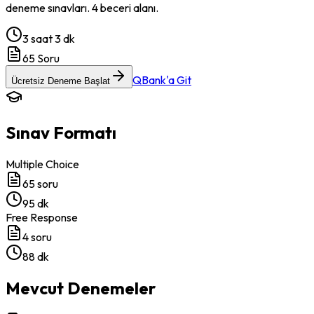
deneme sınavları. 4 beceri alanı.
3 saat 3 dk
65
Soru
QBank'a Git
Ücretsiz Deneme Başlat
Sınav Formatı
Multiple Choice
65
soru
95 dk
Free Response
4
soru
88 dk
Mevcut Denemeler