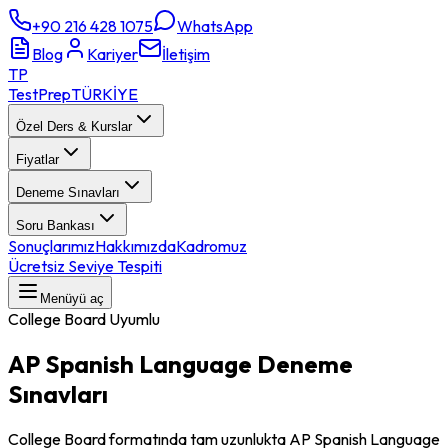
+90 216 428 1075
WhatsApp
Blog
Kariyer
İletişim
TP
TestPrep
TÜRKİYE
Özel Ders & Kurslar
Fiyatlar
Deneme Sınavları
Soru Bankası
Sonuçlarımız
Hakkımızda
Kadromuz
Ücretsiz Seviye Tespiti
Menüyü aç
College Board Uyumlu
AP Spanish Language
Deneme
Sınavları
College Board formatında tam uzunlukta AP Spanish Language