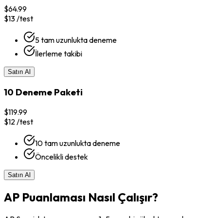
$64.99
$13
/test
5 tam uzunlukta deneme
İlerleme takibi
Satın Al
10 Deneme Paketi
$119.99
$12
/test
10 tam uzunlukta deneme
Öncelikli destek
Satın Al
AP Puanlaması Nasıl Çalışır?