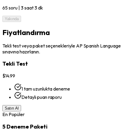
65
soru
|
3 saat 3 dk
Yakında
Fiyatlandırma
Tekli test veya paket seçenekleriyle AP Spanish Language
sınavına hazırlanın.
Tekli Test
$14.99
1 tam uzunlukta deneme
Detaylı puan raporu
Satın Al
En Popüler
5 Deneme Paketi