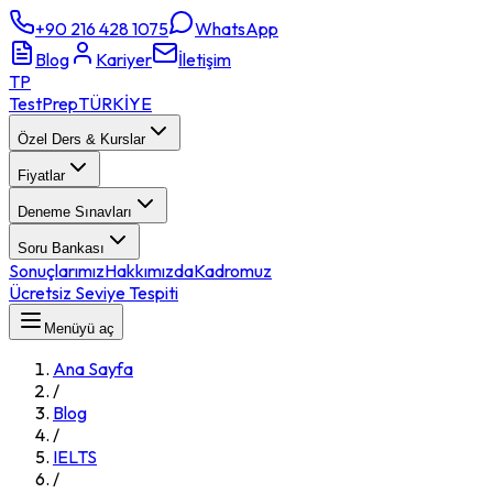
+90 216 428 1075
WhatsApp
Blog
Kariyer
İletişim
TP
TestPrep
TÜRKİYE
Özel Ders & Kurslar
Fiyatlar
Deneme Sınavları
Soru Bankası
Sonuçlarımız
Hakkımızda
Kadromuz
Ücretsiz Seviye Tespiti
Menüyü aç
Ana Sayfa
/
Blog
/
IELTS
/