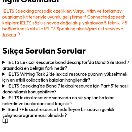
IELTS Speaking prosodik özellikler: Vurgu, ritim ve tonlamayı
puanlama kriterleriyle uyumlu geliştirme
Connected speech
kalıpları: IELTS sözlü sınavda doğal akışı yakalayan 5 teknik
8
bağlantı ses kalıbı ile IELTS Speaking akıcılığınızı üst seviyeye
taşıma
Sıkça Sorulan Sorular
IELTS Lexical Resource band descriptor'da Band 6 ile Band 7
arasındaki en belirgin fark nedir?
IELTS Writing Task 2'de lexical resource puanımı yükseltmek
için en etkili collocation kalıpları hangileridir?
IELTS Speaking'de Band 7 lexical resource için Part 3'te nasıl
daha nüanslı konuşabilirim?
IELTS lexical resource sınavında en sık yapılan hatalar
nelerdir ve bunlardan nasıl kaçınılır?
Band 7+ lexical resource hedefleyen bir adayın günlük
çalışma programı nasıl olmalıdır?