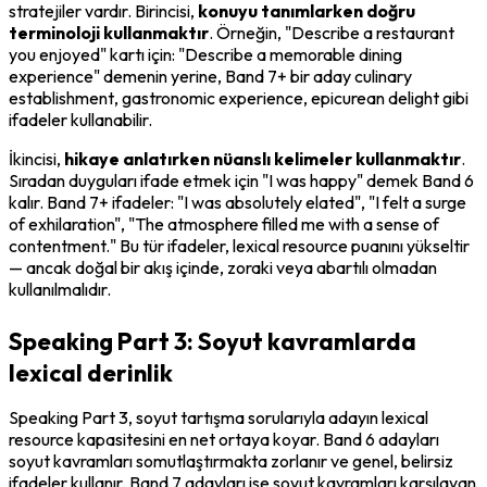
stratejiler vardır. Birincisi, 
konuyu tanımlarken doğru 
terminoloji kullanmaktır
. Örneğin, "Describe a restaurant 
you enjoyed" kartı için: "Describe a memorable dining 
experience" demenin yerine, Band 7+ bir aday 
culinary 
establishment
, 
gastronomic experience
, 
epicurean delight
 gibi 
ifadeler kullanabilir.
İkincisi, 
hikaye anlatırken nüanslı kelimeler kullanmaktır
. 
Sıradan duyguları ifade etmek için "I was happy" demek Band 6 
kalır. Band 7+ ifadeler: "I was absolutely elated", "I felt a surge 
of exhilaration", "The atmosphere filled me with a sense of 
contentment." Bu tür ifadeler, lexical resource puanını yükseltir 
— ancak doğal bir akış içinde, zoraki veya abartılı olmadan 
kullanılmalıdır.
Speaking Part 3: Soyut kavramlarda
lexical derinlik
Speaking Part 3, soyut tartışma sorularıyla adayın lexical 
resource kapasitesini en net ortaya koyar. Band 6 adayları 
soyut kavramları somutlaştırmakta zorlanır ve genel, belirsiz 
ifadeler kullanır. Band 7 adayları ise soyut kavramları karşılayan 