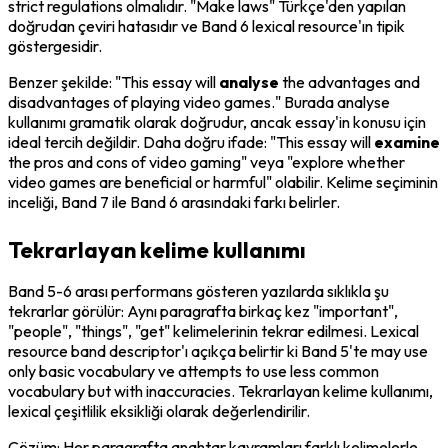
strict regulations olmalıdır. "Make laws" Türkçe'den yapılan 
doğrudan çeviri hatasıdır ve Band 6 lexical resource'ın tipik 
göstergesidir.
Benzer şekilde: "This essay will 
analyse
 the advantages and 
disadvantages of playing video games." Burada 
analyse
kullanımı gramatik olarak doğrudur, ancak essay'in konusu için 
ideal tercih değildir. Daha doğru ifade: "This essay will 
examine
the pros and cons of video gaming" veya "explore whether 
video games are beneficial or harmful" olabilir. Kelime seçiminin 
inceliği, Band 7 ile Band 6 arasındaki farkı belirler.
Tekrarlayan kelime kullanımı
Band 5-6 arası performans gösteren yazılarda sıklıkla şu 
tekrarlar görülür: Aynı paragrafta birkaç kez "important", 
"people", "things", "get" kelimelerinin tekrar edilmesi. Lexical 
resource band descriptor'ı açıkça belirtir ki Band 5'te 
may use 
only basic vocabulary
 ve 
attempts to use less common 
vocabulary but with inaccuracies
. Tekrarlayan kelime kullanımı, 
lexical çeşitlilik eksikliği olarak değerlendirilir.
Çözüm: Her paragrafta anahtar kavramları farklı kelimelerle 