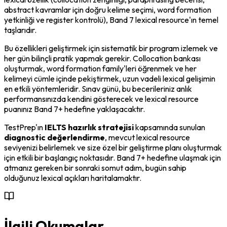
abstract kavramlar için doğru kelime seçimi, word formation 
yetkinliği ve register kontrolü), Band 7 lexical resource'ın temel 
taşlarıdır.
Bu özellikleri geliştirmek için sistematik bir program izlemek ve 
her gün bilinçli pratik yapmak gerekir. Collocation bankası 
oluşturmak, word formation family'leri öğrenmek ve her 
kelimeyi cümle içinde pekiştirmek, uzun vadeli lexical gelişimin 
en etkili yöntemleridir. Sınav günü, bu becerileriniz anlık 
performansınızda kendini gösterecek ve lexical resource 
puanınız Band 7+ hedefine yaklaşacaktır.
TestPrep'ın 
IELTS hazırlık stratejisi
 kapsamında sunulan 
diagnostic değerlendirme
, mevcut lexical resource 
seviyenizi belirlemek ve size özel bir geliştirme planı oluşturmak 
için etkili bir başlangıç noktasıdır. Band 7+ hedefine ulaşmak için 
atmanız gereken bir sonraki somut adım, bugün sahip 
olduğunuz lexical açıkları haritalamaktır.
İlgili Okumalar