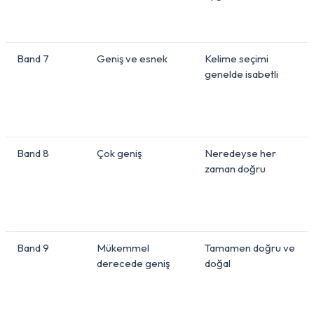
Band 7
Geniş ve esnek
Kelime seçimi
genelde isabetli
Band 8
Çok geniş
Neredeyse her
zaman doğru
Band 9
Mükemmel
Tamamen doğru ve
derecede geniş
doğal