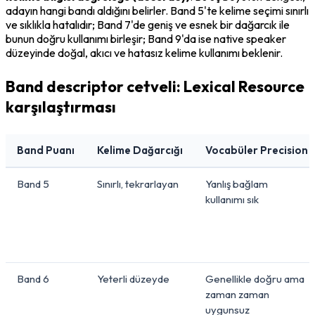
adayın hangi bandı aldığını belirler. Band 5'te kelime seçimi sınırlı 
ve sıklıkla hatalıdır; Band 7'de geniş ve esnek bir dağarcık ile 
bunun doğru kullanımı birleşir; Band 9'da ise native speaker 
düzeyinde doğal, akıcı ve hatasız kelime kullanımı beklenir.
Band descriptor cetveli: Lexical Resource
karşılaştırması
Band Puanı
Kelime Dağarcığı
Vocabüler Precision
Band 5
Sınırlı, tekrarlayan
Yanlış bağlam
kullanımı sık
Band 6
Yeterli düzeyde
Genellikle doğru ama
zaman zaman
uygunsuz