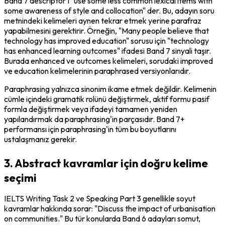
Band 7 descriptor'ı "use some less common lexical items with 
some awareness of style and collocation" der. Bu, adayın soru 
metnindeki kelimeleri aynen tekrar etmek yerine parafraz 
yapabilmesini gerektirir. Örneğin, "Many people believe that 
technology has improved education" sorusu için "technology 
has enhanced learning outcomes" ifadesi Band 7 sinyali taşır. 
Burada 
enhanced
 ve 
outcomes
 kelimeleri, sorudaki 
improved
ve 
education
 kelimelerinin paraphrased versiyonlarıdır.
Paraphrasing yalnızca sinonim ikame etmek değildir. Kelimenin 
cümle içindeki gramatik rolünü değiştirmek, aktif formu pasif 
formla değiştirmek veya ifadeyi tamamen yeniden 
yapılandırmak da paraphrasing'in parçasıdır. Band 7+ 
performansı için paraphrasing'in tüm bu boyutlarını 
ustalaşmanız gerekir.
3. Abstract kavramlar için doğru kelime
seçimi
IELTS Writing Task 2 ve Speaking Part 3 genellikle soyut 
kavramlar hakkında sorar: "Discuss the impact of urbanisation 
on communities." Bu tür konularda Band 6 adayları somut, 