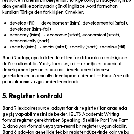
alan genellikle zorlayıcıdır çünkü İngilizce word formation 
kuralları Türkçe'den farklı işler. Örnekler:
develop
 (fiil) → 
development
 (isim), 
developmental
 (sıfat), 
developer
 (isim-fail)
economy
 (isim) → 
economic
 (sıfat), 
economical
 (sıfat), 
economically
 (zarf)
society
 (isim) → 
social
 (sıfat), 
socially
 (zarf), 
socialise
 (fiil)
Band 7 adayı, aynı kökten türetilen farklı formları cümle içinde 
doğru kullanabilir. Yanlış form seçimi — örneğin 
economical 
development
 yerine 
economic development
 demesi 
gerekirken 
economically development
 demek — Band 6 ve altı 
puan almanın yaygın nedenlerindendir.
5. Register kontrolü
Band 7 lexical resource, adayın 
farklı register'lar arasında 
geçiş yapabilmesini
 de bekler. IELTS Academic Writing 
formal register gerektirirken Speaking, özellikle Part 1 ve Part 
2, daha yarı-formal veya yarı-resmi bir register uygun olabilir. 
Band 6 adayları genellikle tek bir register düzeyinde kalır ve bu 