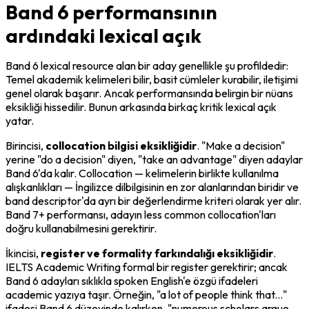
Band 6 performansının
ardındaki lexical açık
Band 6 lexical resource alan bir aday genellikle şu profildedir: 
Temel akademik kelimeleri bilir, basit cümleler kurabilir, iletişimi 
genel olarak başarır. Ancak performansında belirgin bir nüans 
eksikliği hissedilir. Bunun arkasında birkaç kritik lexical açık 
yatar.
Birincisi, 
collocation bilgisi eksikliğidir
. "Make a decision" 
yerine "do a decision" diyen, "take an advantage" diyen adaylar 
Band 6'da kalır. Collocation — kelimelerin birlikte kullanılma 
alışkanlıkları — İngilizce dilbilgisinin en zor alanlarından biridir ve 
band descriptor'da ayrı bir değerlendirme kriteri olarak yer alır. 
Band 7+ performansı, adayın less common collocation'ları 
doğru kullanabilmesini gerektirir.
İkincisi, 
register ve formality farkındalığı eksikliğidir
. 
IELTS Academic Writing formal bir register gerektirir; ancak 
Band 6 adayları sıklıkla spoken English'e özgü ifadeleri 
academic yazıya taşır. Örneğin, "a lot of people think that..." 
ifadesi Band 6 düzeyinde kalırken, "numerous scholars argue 