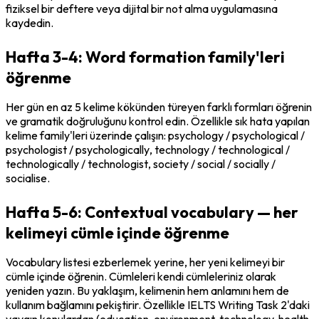
fiziksel bir deftere veya dijital bir not alma uygulamasına 
kaydedin.
Hafta 3-4: Word formation family'leri
öğrenme
Her gün en az 5 kelime kökünden türeyen farklı formları öğrenin 
ve gramatik doğruluğunu kontrol edin. Özellikle sık hata yapılan 
kelime family'leri üzerinde çalışın: 
psychology / psychological / 
psychologist / psychologically
, 
technology / technological / 
technologically / technologist
, 
society / social / socially / 
socialise
.
Hafta 5-6: Contextual vocabulary — her
kelimeyi cümle içinde öğrenme
Vocabulary listesi ezberlemek yerine, her yeni kelimeyi bir 
cümle içinde öğrenin. Cümleleri kendi cümleleriniz olarak 
yeniden yazın. Bu yaklaşım, kelimenin hem anlamını hem de 
kullanım bağlamını pekiştirir. Özellikle IELTS Writing Task 2'daki 
yaygın konulardan (education, environment, technology, health, 