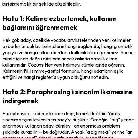
biri sistematik bir şekilde düzeltilebilir.
Hata 1: Kelime ezberlemek, kullanım
bağlamını öğrenmemek
Pek çok aday, özellikle vocabulary listelerinden yeni kelimeler 
ezberler ancak bu kelimelerin hangi bağlamda, hangi gramatik 
yapıyla ve hangi collocation'larla kullanıldığını öğrenmez. Sonuç, 
cümle içinde doğru görünen ancak aslında hatalı kelime 
kullanımıdır. Çözüm: Her yeni kelimeyi cümle içinde öğrenin. 
Kelimenin fiil, isim veya sıfat formunu, hangi edatların eşlik 
ettiğini ve hangi register'a uygun olduğunu not edin.
Hata 2: Paraphrasing'i sinonim ikamesine
indirgemek
Paraphrasing, sadece kelime değiştirmek değildir. Yanlış 
sinonim seçimi lexical accuracy'yi düşürür. Örneğin, "big" yerine 
enormous
 kullanan aday, cümleyi "an enormous problem" 
şeklinde kurabilir — bu doğrudur. Ancak "a big meal" yerine "an 
enormous meal" demek garip kaçabilir; bu bağlamda 