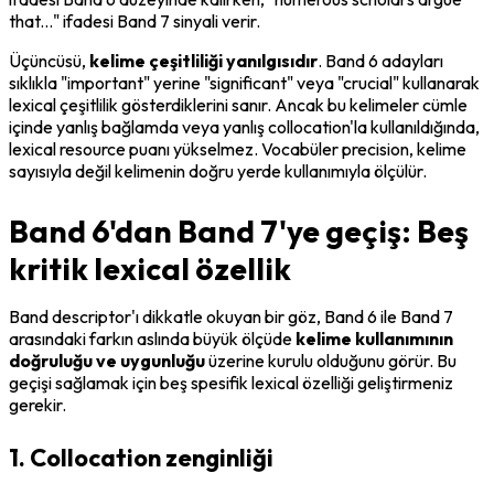
that..." ifadesi Band 7 sinyali verir.
Üçüncüsü, 
kelime çeşitliliği yanılgısıdır
. Band 6 adayları 
sıklıkla "important" yerine "significant" veya "crucial" kullanarak 
lexical çeşitlilik gösterdiklerini sanır. Ancak bu kelimeler cümle 
içinde yanlış bağlamda veya yanlış collocation'la kullanıldığında, 
lexical resource puanı yükselmez. Vocabüler precision, kelime 
sayısıyla değil kelimenin doğru yerde kullanımıyla ölçülür.
Band 6'dan Band 7'ye geçiş: Beş
kritik lexical özellik
Band descriptor'ı dikkatle okuyan bir göz, Band 6 ile Band 7 
arasındaki farkın aslında büyük ölçüde 
kelime kullanımının 
doğruluğu ve uygunluğu
 üzerine kurulu olduğunu görür. Bu 
geçişi sağlamak için beş spesifik lexical özelliği geliştirmeniz 
gerekir.
1. Collocation zenginliği