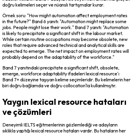
doğru kelimeleri seçer ve nüanslı tartışmalar kurar.
Örnek soru: "How might automation affect employment rates 
in the future?" Band 6 yanıtı: "Automation might replace some 
jobs. People might lose their work." Band 7 yanıtı: "Automation 
is likely to precipitate a significant shift in the labour market. 
While certain routine occupations may become obsolete, new 
roles that require advanced technical and analytical skills are 
expected to emerge. The net impact on employment rates will 
probably depend on the adaptability of the workforce."
Band 7 yanıtındaki 
precipitate a significant shift
, 
obsolete
, 
emerge
, 
workforce adaptability
 ifadeleri lexical resource'ı 
Band 7+ düzeyine taşıyan kelime seçimleridir. Bu kelimelerin her 
biri doğru bağlamda ve doğru collocation'la kullanılmıştır.
Yaygın lexical resource hataları
ve çözümleri
Deneyimli IELTS eğitmenlerinin gözlemlediği ve adayların 
sıklıkla yaptığı lexical resource hataları vardır. Bu hataların her 