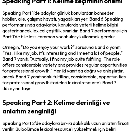
Speaking Part 1: Kelime seçiminin önemi
Speaking Part 1'de adaylar günlük konulardan bahseder: 
hobiler, aile, çalışma hayatı, yaşadıkları yer. Band 6 Speaking 
performansında adaylar bu konularda yeterli kelime bilgisi 
gösterir ancak lexical çeşitlilik sınırlıdır. Band 7 performansı için 
Part 1'de bile less common vocabulary kullanmak gerekir.
Örneğin, "Do you enjoy your work?" sorusuna Band 6 yanıtı: 
"Yes, I like my job. It's interesting and I meet a lot of people." 
Band 7 yanıtı: "Actually, I find my job quite fulfilling. The role 
offers considerable variety and provides regular opportunities 
for professional growth." Her iki yanıt da doğru ve anlaşılırdır, 
ancak Band 7 yanıtındaki 
fulfilling
, 
considerable
, 
opportunities 
for professional growth
 ifadeleri lexical resource'ı Band 7 
düzeyine taşır.
Speaking Part 2: Kelime derinliği ve
anlatım zenginliği
Speaking Part 2'de adaylara bir-iki dakikalık uzun anlatım fırsatı 
verilir. Bu bölümde lexical resource'ı yükseltmek için belirli 