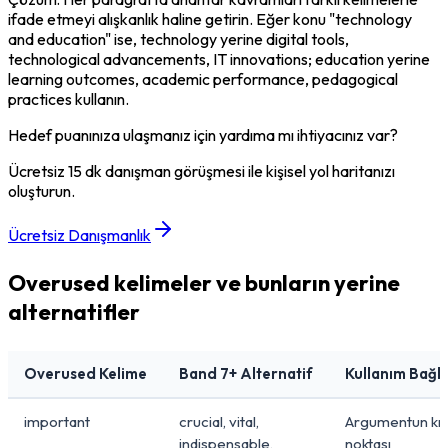
ifade etmeyi alışkanlık haline getirin. Eğer konu "technology 
and education" ise, 
technology
 yerine 
digital tools
, 
technological advancements
, 
IT innovations
; 
education
 yerine 
learning outcomes
, 
academic performance
, 
pedagogical 
practices
 kullanın.
Hedef puanınıza ulaşmanız için yardıma mı ihtiyacınız var?
Ücretsiz 15 dk danışman görüşmesi ile kişisel yol haritanızı
oluşturun.
Ücretsiz Danışmanlık
Overused kelimeler ve bunların yerine
alternatifler
Overused Kelime
Band 7+ Alternatif
Kullanım Bağl
important
crucial, vital,
Argumentun kri
indispensable,
noktası