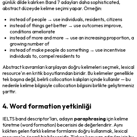
günlük dilde kalırken Band 7 adayları daha sophisticated, 
abstract düzeyde kelime seçimi yapar. Örneğin:
instead of 
people
 → use 
individuals
, 
residents
, 
citizens
instead of 
things get better
 → use 
outcomes improve
, 
conditions ameliorate
instead of 
more and more
 → use 
an increasing proportion
, 
a 
growing number of
instead of 
make people do something
 → use 
incentivise 
individuals to
, 
compel residents to
Abstract kavramları karşılayan doğru kelimeleri seçmek, lexical 
resource'ın en kritik boyutlarından biridir. Bu kelimeler genellikle 
tek başına değil, belirli collocation kalıpları içinde kullanılır — bu 
nedenle kelime bilgisiyle collocation bilgisini birlikte geliştirmeniz 
şarttır.
4. Word formation yetkinliği
IELTS band descriptor'ları, adayın 
paraphrasing
 için kelime 
türetme (word formation) becerisini de değerlendirir. Aynı 
kökten gelen farklı kelime formlarını doğru kullanmak, lexical 
resource'ın önemli bir bileşenidir. Türkçe konuşan adaylar için bu 