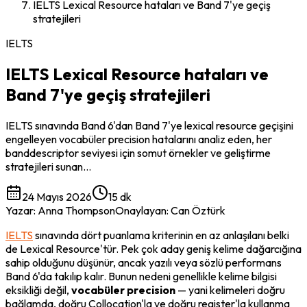
IELTS Lexical Resource hataları ve Band 7'ye geçiş
stratejileri
IELTS
IELTS Lexical Resource hataları ve
Band 7'ye geçiş stratejileri
IELTS sınavında Band 6'dan Band 7'ye lexical resource geçişini
engelleyen vocabüler precision hatalarını analiz eden, her
banddescriptor seviyesi için somut örnekler ve geliştirme
stratejileri sunan…
24 Mayıs 2026
15 dk
Yazar
:
Anna Thompson
Onaylayan
:
Can Öztürk
IELTS
 sınavında dört puanlama kriterinin en az anlaşılanı belki 
de Lexical Resource'tür. Pek çok aday geniş kelime dağarcığına 
sahip olduğunu düşünür, ancak yazılı veya sözlü performans 
Band 6'da takılıp kalır. Bunun nedeni genellikle kelime bilgisi 
eksikliği değil, 
vocabüler precision
 — yani kelimeleri doğru 
bağlamda, doğru Collocation'la ve doğru register'la kullanma 