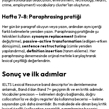
crime, employment) vocabulary cluster'ları oluşturun.
Hafta 7-8: Paraphrasing pratiği
Her gün bir paragraf okuyun veya yazın, ardından aynı içeriği 
farklı kelimelerle yeniden yazın. Paraphrasing pratiğinde şu 
teknikleri kullanın: 
synonym replacement
 (kelime 
değiştirme), 
passive-active transformation
 (edilgen-etken 
dönüşümü), 
sentence restructuring
 (cümle yeniden 
yapılandırma), 
definition insertion
 (tanım ekleme). Her 
paraphrasing denemesinde orijinal metinle karşılaştırarak 
lexical çeşitliliği değerlendirin.
Sonuç ve ilk adımlar
IELTS Lexical Resource band descriptor'ını derinlemesine 
anlamak, Band 6'dan Band 7+ geçişinin ilk ve en kritik adımıdır. 
Vocabüler precision — kelimeleri doğru bağlamda, doğru 
collocation'la ve doğru register'da kullanma becerisi — kelime 
sayısından çok daha önemlidir. Bu makalede ele alınan beş kritik 
lexical özellik (collocation zenginliği, paraphrasing becerisi, 