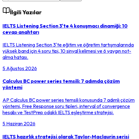
İlgili Yazılar
IELTS Listening Section 3'te 4 konuşmacı dinamiği: 10
cevap anahtarı
IELTS Listening Section 3'te eğitim ve öğretim tartışmalarında
yüksek band için 4 soru tipi, 10 sinyal kelimesi ve 6 yaygın not-
alma hatası.
5 Ağustos 2026
Calculus BC power series temsili: 7 adımda çözüm
yöntemi
AP Calculus BC power series temsili konusunda 7 adımlı çözüm
yöntemi, Free Response soru tipleri, interval of convergence
hesabı ve TestPrep odaklı IELTS eşleştirme stratejisi.
5 Haziran 2026
IELTS hazırlık stratejisi olarak Taylor-Maclaurin serisi