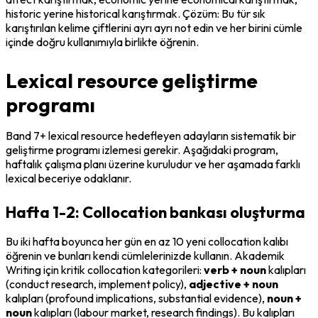
historic
 yerine 
historical
 karıştırmak. Çözüm: Bu tür sık 
karıştırılan kelime çiftlerini ayrı ayrı not edin ve her birini cümle 
içinde doğru kullanımıyla birlikte öğrenin.
Lexical resource geliştirme
programı
Band 7+ lexical resource hedefleyen adayların sistematik bir 
geliştirme programı izlemesi gerekir. Aşağıdaki program, 
haftalık çalışma planı üzerine kuruludur ve her aşamada farklı 
lexical beceriye odaklanır.
Hafta 1-2: Collocation bankası oluşturma
Bu iki hafta boyunca her gün en az 10 yeni collocation kalıbı 
öğrenin ve bunları kendi cümlelerinizde kullanın. Akademik 
Writing için kritik collocation kategorileri: 
verb + noun
 kalıpları 
(conduct research, implement policy), 
adjective + noun
kalıpları (profound implications, substantial evidence), 
noun + 
noun
 kalıpları (labour market, research findings). Bu kalıpları 