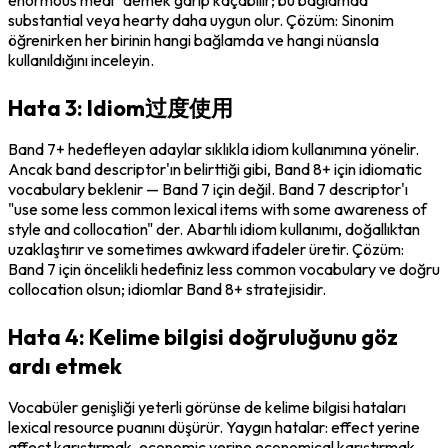
substantial
 veya 
hearty
 daha uygun olur. Çözüm: Sinonim 
öğrenirken her birinin hangi bağlamda ve hangi nüansla 
kullanıldığını inceleyin.
Hata 3: Idiom过度使用
Band 7+ hedefleyen adaylar sıklıkla idiom kullanımına yönelir. 
Ancak band descriptor'ın belirttiği gibi, Band 8+ için 
idiomatic 
vocabulary
 beklenir — Band 7 için değil. Band 7 descriptor'ı 
"use some less common lexical items with some awareness of 
style and collocation" der. Abartılı idiom kullanımı, doğallıktan 
uzaklaştırır ve sometimes awkward ifadeler üretir. Çözüm: 
Band 7 için öncelikli hedefiniz less common vocabulary ve doğru 
collocation olsun; idiomlar Band 8+ stratejisidir.
Hata 4: Kelime bilgisi doğruluğunu göz
ardı etmek
Vocabüler genişliği yeterli görünse de kelime bilgisi hataları 
lexical resource puanını düşürür. Yaygın hatalar: 
effect
 yerine 
affect
 karıştırmak, 
economic
 yerine 
economical
 karıştırmak, 