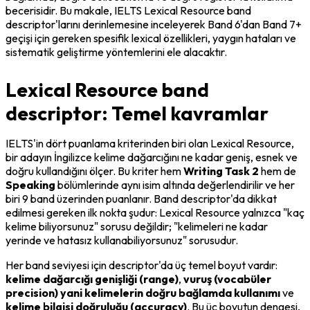
becerisidir. Bu makale, IELTS Lexical Resource band 
descriptor'larını derinlemesine inceleyerek Band 6'dan Band 7+ 
geçişi için gereken spesifik lexical özellikleri, yaygın hataları ve 
sistematik geliştirme yöntemlerini ele alacaktır.
Lexical Resource band
descriptor: Temel kavramlar
IELTS'in dört puanlama kriterinden biri olan Lexical Resource, 
bir adayın İngilizce kelime dağarcığını ne kadar geniş, esnek ve 
doğru kullandığını ölçer. Bu kriter hem 
Writing Task 2
 hem de 
Speaking
 bölümlerinde aynı isim altında değerlendirilir ve her 
biri 9 band üzerinden puanlanır. Band descriptor'da dikkat 
edilmesi gereken ilk nokta şudur: Lexical Resource yalnızca "kaç 
kelime biliyorsunuz" sorusu değildir; "kelimeleri ne kadar 
yerinde ve hatasız kullanabiliyorsunuz" sorusudur.
Her band seviyesi için descriptor'da üç temel boyut vardır: 
kelime dağarcığı genişliği (range)
, 
vuruş (vocabüler 
precision) yani kelimelerin doğru bağlamda kullanımı
 ve 
kelime bilgisi doğruluğu (accuracy)
. Bu üç boyutun dengesi, 