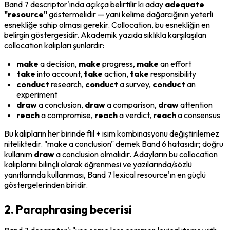
Band 7 descriptor'ında açıkça belirtilir ki aday 
adequate 
"resource"
 göstermelidir — yani kelime dağarcığının yeterli 
esnekliğe sahip olması gerekir. Collocation, bu esnekliğin en 
belirgin göstergesidir. Akademik yazıda sıklıkla karşılaşılan 
collocation kalıpları şunlardır:
make
 a decision, 
make
 progress, 
make
 an effort
take
 into account, 
take
 action, 
take
 responsibility
conduct
 research, 
conduct
 a survey, 
conduct
 an 
experiment
draw
 a conclusion, 
draw
 a comparison, 
draw
 attention
reach
 a compromise, 
reach
 a verdict, 
reach
 a consensus
Bu kalıpların her birinde fiil + isim kombinasyonu değiştirilemez 
niteliktedir. "make a conclusion" demek Band 6 hatasıdır; doğru 
kullanım 
draw
 a conclusion olmalıdır. Adayların bu collocation 
kalıplarını bilinçli olarak öğrenmesi ve yazılarında/sözlü 
yanıtlarında kullanması, Band 7 lexical resource'ın en güçlü 
göstergelerinden biridir.
2. Paraphrasing becerisi