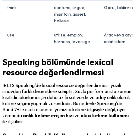
think
contend, argue,
Görüş bildirirke
maintain, assert,
believe
use
utilise, employ,
Araç veya kayn
harness, leverage
anlatılırken
Speaking bölümünde lexical
resource değerlendirmesi
IELTS Speaking'de lexical resource değerlendirmesi, yazılı 
sınavdan farklı dinamiklere sahiptir. Sözlü performansta zaman 
kısıtlıdır, planlama için daha az fırsat vardır ve aday anlık olarak 
kelime seçimi yapmak zorundadır. Bu nedenle Speaking'de 
Band 7+ lexical resource, yalnızca kelime bilgisiyle değil, aynı 
zamanda 
anlık kelime erişim hızı
 ve 
akıcı kelime kullanımı
ile ilişkilidir.