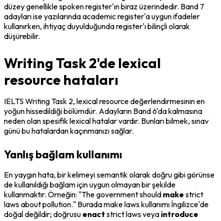
düzey genellikle spoken register'ın biraz üzerindedir. Band 7 
adayları ise yazılarında academic register'a uygun ifadeler 
kullanırken, ihtiyaç duyulduğunda register'ı bilinçli olarak 
düşürebilir.
Writing Task 2'de lexical
resource hataları
IELTS Writing Task 2, lexical resource değerlendirmesinin en 
yoğun hissedildiği bölümdür. Adayların Band 6'da kalmasına 
neden olan spesifik lexical hatalar vardır. Bunları bilmek, sınav 
günü bu hatalardan kaçınmanızı sağlar.
Yanlış bağlam kullanımı
En yaygın hata, bir kelimeyi semantik olarak doğru gibi görünse 
de kullanıldığı bağlam için uygun olmayan bir şekilde 
kullanmaktır. Örneğin: "The government should 
make
 strict 
laws about pollution." Burada 
make laws
 kullanımı İngilizce'de 
doğal değildir; doğrusu 
enact
 strict laws veya 
introduce